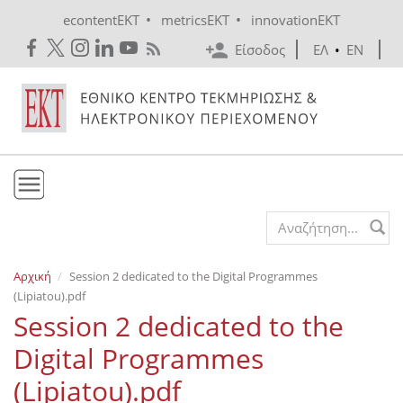
Skip to main content
•
•
econtentEKT
metricsEKT
innovationEKT
Είσοδος
ΕΛ
•
EN
Το ΕΚΤ
Search form
Υπηρεσίες
Αρχική
Session 2 dedicated to the Digital Programmes
Εκδόσεις
(Lipiatou).pdf
Ενημέρωση
Session 2 dedicated to the
Επικοινωνία
Digital Programmes
(Lipiatou).pdf