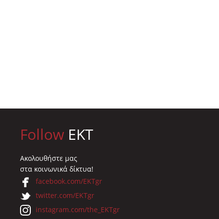
Follow
EKT
Ακολουθήστε μας
στα κοινωνικά δίκτυα!
facebook.com/EKTgr
twitter.com/EKTgr
instagram.com/the_EKTgr