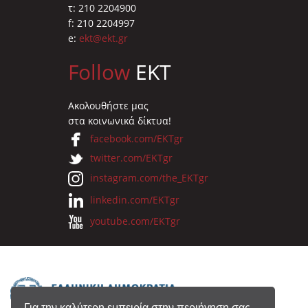
τ: 210 2204900
f: 210 2204997
e:
ekt@ekt.gr
Follow
EKT
Ακολουθήστε μας
στα κοινωνικά δίκτυα!
facebook.com/EKTgr
twitter.com/EKTgr
instagram.com/the_EKTgr
linkedin.com/EKTgr
youtube.com/EKTgr
Για την καλύτερη εμπειρία στην περιήγηση σας,