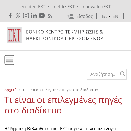
Skip to main content
•
•
econtentEKT
metricsEKT
innovationEKT
Είσοδος
ΕΛ
•
EN
Το ΕΚΤ
Search form
Υπηρεσίες
Αρχική
Τι είναι οι επιλεγμένες πηγές στο διαδίκτυο
Εκδόσεις
Τι είναι οι επιλεγμένες πηγές
Ενημέρωση
στο διαδίκτυο
Επικοινωνία
Η Ψηφιακή Βιβλιοθήκη του ΕΚΤ συγκεντρώνει, αξιολογεί