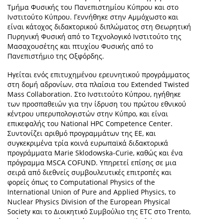
Τμήμα Φυσικής του Πανεπιστημίου Κύπρου και στο
Ινστιτούτο Κύπρου. Γεννήθηκε στην Αμμόχωστο και
είναι κάτοχος διδακτορικού διπλώματος στη Θεωρητική
Πυρηνική Φυσική από το Τεχνολογικό Ινστιτούτο της
Μασαχουσέτης και πτυχίου Φυσικής από το
Πανεπιστήμιο της Οξφόρδης.
Ηγείται ενός επιτυχημένου ερευνητικού προγράμματος
στη δομή αδρονίων, στα πλαίσια του Extended Twisted
Mass Collaboration. Στο Ινστιτούτο Κύπρου, ηγήθηκε
των προσπαθειών για την ίδρυση του πρώτου εθνικού
κέντρου υπερυπολογιστών στην Κύπρο, και είναι
επικεφαλής του National HPC Competence Center.
Συντονίζει αριθμό προγραμμάτων της ΕΕ, και
συγκεκριμένα τρία κοινά ευρωπαϊκά διδακτορικά
προγράμματα Marie Sklodowska-Curie, καθώς και ένα
πρόγραμμα MSCA COFUND. Υπηρετεί επίσης σε μια
σειρά από διεθνείς συμβουλευτικές επιτροπές και
φορείς όπως το Computational Physics of the
International Union of Pure and Applied Physics, το
Nuclear Physics Division of the European Physical
Society και το Διοικητικό Συμβούλιο της ETC στο Trento,