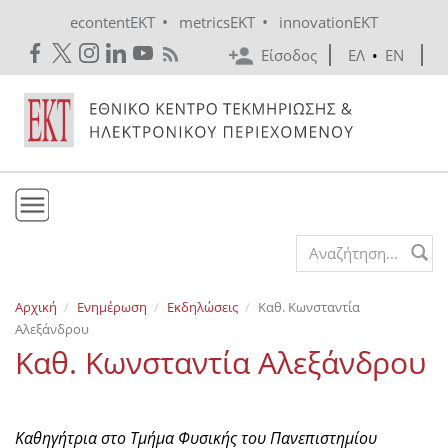
Skip to main content
•
•
econtentEKT
metricsEKT
innovationEKT
Είσοδος
ΕΛ
•
EN
Το ΕΚΤ
Search form
Υπηρεσίες
Αρχική
Ενημέρωση
Εκδηλώσεις
Καθ. Κωνσταντία
Εκδόσεις
Αλεξάνδρου
Ενημέρωση
Καθ. Κωνσταντία Αλεξάνδρου
Επικοινωνία
Καθηγήτρια στο Τμήμα Φυσικής του Πανεπιστημίου