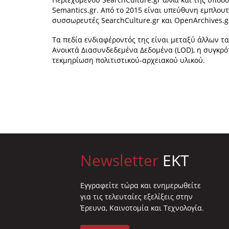
Semantics.gr. Από το 2015 είναι υπεύθυνη εμπλο
συσσωρευτές SearchCulture.gr και OpenArchives.g
Τα πεδία ενδιαφέροντός της είναι μεταξύ άλλων τ
Ανοικτά Διασυνδεδεμένα Δεδομένα (LOD), η συγκρό
τεκμηρίωση πολιτιστικού-αρχειακού υλικού.
Newsletter
EKT
Eγγραφείτε τώρα και ενημερωθείτε
για τις τελευταίες εξελίξεις στην
Έρευνα, Καινοτομία και Τεχνολογία.