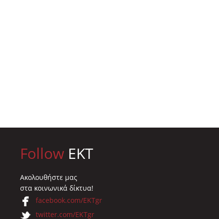
Follow
EKT
Ακολουθήστε μας
στα κοινωνικά δίκτυα!
facebook.com/EKTgr
twitter.com/EKTgr