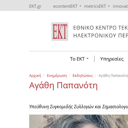
Skip to main content
•
•
EKT.gr
econtentEKT
metricsEKT
innova
Το ΕΚΤ
Υπηρεσίες
Αρχική
Ενημέρωση
Εκδηλώσεις
Αγάθη Παπανότ
Αγάθη Παπανότη
Υπεύθυνη Συγκομιδής Συλλογών και Σημασιολογικ