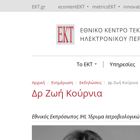
Skip to main content
•
•
EKT.gr
econtentEKT
metricsEKT
innova
Το ΕΚΤ
Υπηρεσίες
Αρχική
Ενημέρωση
Εκδηλώσεις
Δρ Ζωή Κούρνια
Δρ Ζωή Κούρνια
Εθνικός Εκπρόσωπος IHI, Ίδρυμα Ιατροβιολογικ