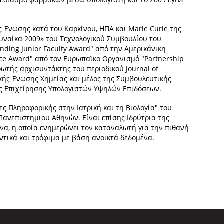
ς Ένωσης κατά του Καρκίνου, ΗΠΑ και Marie Curie της
υναίκα 2009» του Τεχνολογικού Συμβουλίου του
anding Junior Faculty Award" από την Αμερικάνικη
lace Award" από τον Ευρωπαϊκο Οργανισμό "Partnership
ωτής αρχισυντάκτης του περιοδικού Journal of
ικής Ένωσης Χημείας και μέλος της Συμβουλευτικής
ς Επιχείρησης Υπολογιστών Υψηλών Επιδόσεων.
ς Πληροφορικής στην Ιατρική και τη Βιολογία" του
Πανεπιστημιου Αθηνών. Είναι επίσης Ιδρύτρια της
ωνα, η οποία ενημερώνει τον καταναλωτή για την πιθανή
τικά και τρόφιμα με βάση ανοικτά δεδομένα.