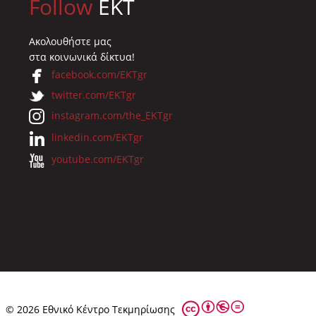
Follow
EKT
Ακολουθήστε μας
στα κοινωνικά δίκτυα!
facebook.com/EKTgr
twitter.com/EKTgr
instagram.com/the_EKTgr
linkedin.com/EKTgr
youtube.com/EKTgr
© 2026 Eθνικό Κέντρο Τεκμηρίωσης