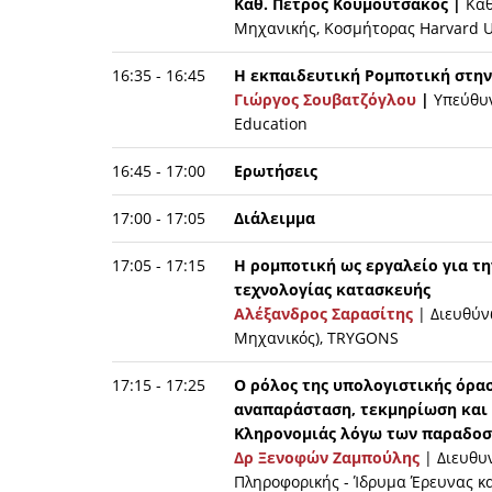
Καθ. Πέτρος Κουμουτσάκος |
Καθ
Μηχανικής, Κοσμήτορας Harvard U
16:35 - 16:45
Η εκπαιδευτική Ρομποτική στη
Γιώργος Σουβατζόγλου
|
Υπεύθυ
Education
16:45 - 17:00
Ερωτήσεις
17:00 - 17:05
Διάλειμμα
17:05 - 17:15
Η ρομποτική ως εργαλείο για 
τεχνολογίας κατασκευής
Αλέξανδρος Σαρασίτης
| Διευθύν
Μηχανικός), TRYGONS
17:15 - 17:25
Ο ρόλος της υπολογιστικής όρασ
αναπαράσταση, τεκμηρίωση και 
Κληρονομιάς λόγω των παραδοσ
Δρ Ξενοφών Ζαμπούλης
| Διευθυ
Πληροφορικής - Ίδρυμα Έρευνας κα