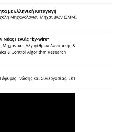
ητα με Ελληνική Καταγωγή
Σχολή Μηχανολόγων Μηχανικών (ΣΜΜ),
 Νέας Γενιάς "by-wire"
ς Μηχανικος Αλγορίθμων Δυναμικής &
cs & Control Algorithm Research
 Γέφυρες Γνώσης και Συνεργασίας, ΕΚΤ