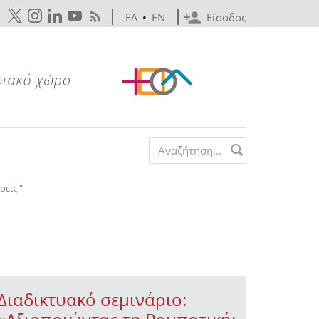
ΕΛ
•
EN
Είσοδος
Search form
εις "
Διαδικτυακό σεμινάριο: