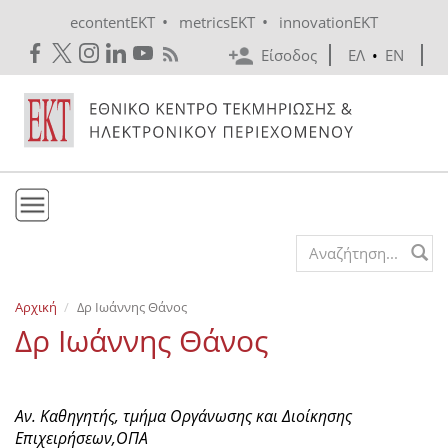
Skip to main content
•
•
econtentEKT
metricsEKT
innovationEKT
Είσοδος
ΕΛ
•
EN
Το ΕΚΤ
Search form
Υπηρεσίες
Αρχική
Δρ Ιωάννης Θάνος
Εκδόσεις
Δρ Ιωάννης Θάνος
Ενημέρωση
Επικοινωνία
Αν. Καθηγητής, τμήμα Οργάνωσης και Διοίκησης
Επιχειρήσεων,ΟΠΑ