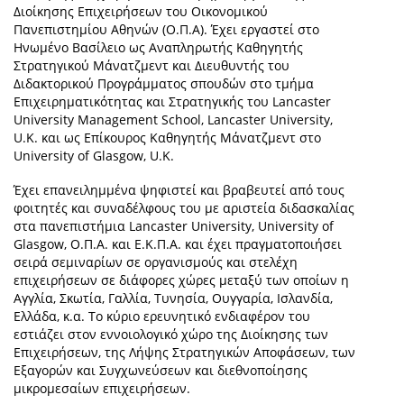
Διοίκησης Επιχειρήσεων του Οικονομικού
Πανεπιστημίου Αθηνών (Ο.Π.Α). Έχει εργαστεί στο
Ηνωμένο Βασίλειο ως Αναπληρωτής Καθηγητής
Στρατηγικού Μάνατζμεντ και Διευθυντής του
Διδακτορικού Προγράμματος σπουδών στο τμήμα
Επιχειρηματικότητας και Στρατηγικής του Lancaster
University Management School, Lancaster University,
U.K. και ως Επίκουρος Καθηγητής Μάνατζμεντ στο
University of Glasgow, U.K.
Έχει επανειλημμένα ψηφιστεί και βραβευτεί από τους
φοιτητές και συναδέλφους του με αριστεία διδασκαλίας
στα πανεπιστήμια Lancaster University, University of
Glasgow, Ο.Π.Α. και Ε.Κ.Π.Α. και έχει πραγματοποιήσει
σειρά σεμιναρίων σε οργανισμούς και στελέχη
επιχειρήσεων σε διάφορες χώρες μεταξύ των οποίων η
Αγγλία, Σκωτία, Γαλλία, Τυνησία, Ουγγαρία, Ισλανδία,
Ελλάδα, κ.α. Το κύριο ερευνητικό ενδιαφέρον του
εστιάζει στον εννοιολογικό χώρο της Διοίκησης των
Επιχειρήσεων, της Λήψης Στρατηγικών Αποφάσεων, των
Εξαγορών και Συγχωνεύσεων και διεθνοποίησης
μικρομεσαίων επιχειρήσεων.