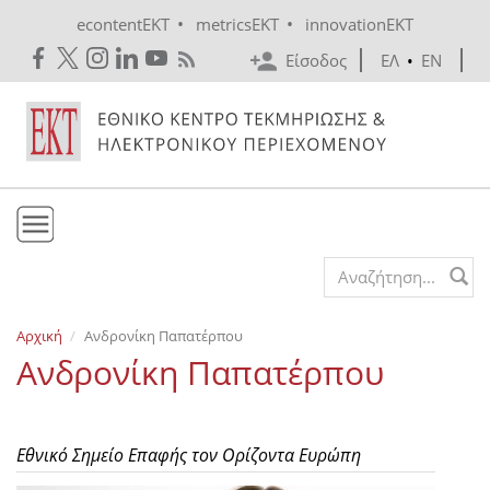
Skip to main content
•
•
econtentEKT
metricsEKT
innovationEKT
Είσοδος
ΕΛ
•
EN
Το ΕΚΤ
Search form
Υπηρεσίες
Αρχική
Ανδρονίκη Παπατέρπου
Εκδόσεις
Ανδρονίκη Παπατέρπου
Ενημέρωση
Επικοινωνία
Εθνικό Σημείο Επαφής τον Ορίζοντα Ευρώπη