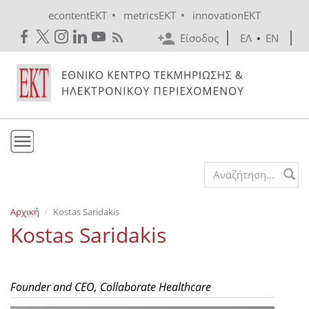
Skip to main content
•
•
econtentEKT
metricsEKT
innovationEKT
Είσοδος
ΕΛ
•
EN
Το ΕΚΤ
Search form
Υπηρεσίες
Αρχική
Kostas Saridakis
Εκδόσεις
Kostas Saridakis
Ενημέρωση
Επικοινωνία
Founder and CEO, Collaborate Healthcare