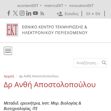
Skip to main content
•
•
econtentEKT
metricsEKT
innovationEKT
Είσοδος
ΕΛ
•
EN
Το ΕΚΤ
Search form
Υπηρεσίες
Αρχική
Δρ Ανθή Αποστολοπούλου
Εκδόσεις
Δρ Ανθή Αποστολοπούλου
Ενημέρωση
Επικοινωνία
Μεταδιδ. ερευνήτρια, Ινστ. Μορ. Βιολογίας &
Βιοτεχνολογίας, ΙΤΕ