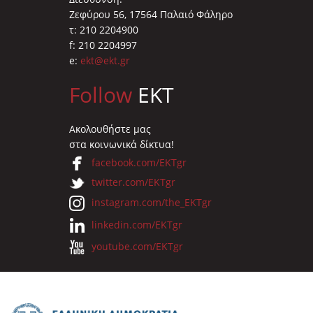
Ζεφύρου 56, 17564 Παλαιό Φάληρο
τ: 210 2204900
f: 210 2204997
e:
ekt@ekt.gr
Follow
EKT
Ακολουθήστε μας
στα κοινωνικά δίκτυα!
facebook.com/EKTgr
twitter.com/EKTgr
instagram.com/the_EKTgr
linkedin.com/EKTgr
youtube.com/EKTgr