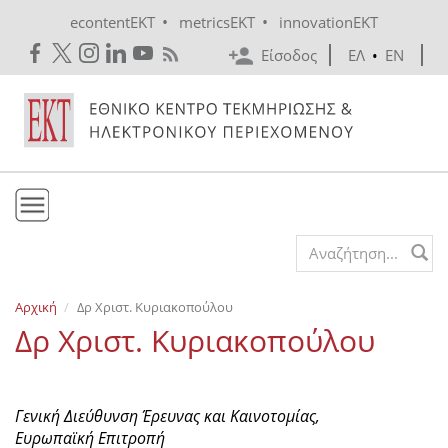
Skip to main content
•
•
econtentEKT
metricsEKT
innovationEKT
Είσοδος
ΕΛ
•
EN
Το ΕΚΤ
Search form
Υπηρεσίες
Αρχική
Δρ Xριστ. Κυριακοπούλου
Εκδόσεις
Δρ Xριστ. Κυριακοπούλου
Ενημέρωση
Επικοινωνία
Γενική Διεύθυνση Έρευνας και Καινοτομίας,
Ευρωπαϊκή Επιτροπή