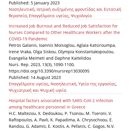
Published: 5 January 2023
Νοσηλευτική
,
Ιατρική αυξημένης φροντίδας και Εντατική
News
θεραπεία
,
Επαγγέλματα υγείας
,
Ψυχολογία
Events
Increased Job Burnout and Reduced Job Satisfaction for
Press Centre
Nurses Compared to Other Healthcare Workers after the
COVID-19 Pandemic
"Innovation, Research & Technology" magazine
Petros Galanis, Ioannis Moisoglou, Aglaia Katsiroumpa,
Irene Vraka, Olga Siskou, Olympia Konstantakopoulou,
Contact
Evangelia Meimeti and Daphne Kaitelidou
Nurs. Rep. 2023, 13(3), 1090-1100,
https://doi.org/10.3390/nursrep13030095
Helpdesks
Published: 14 August 2023
Telephone & email Directory
Επαγγέλματα υγείας
,
Νοσηλευτική
,
Υγεία της εργασίας
,
Ψυχιατρική και Ψυχική υγεία
Access to EKT
Hospital factors associated with SARS-CoV-2 infection
among healthcare personnel in Greece
H.C. Maltezou, X. Dedoukou, P. Tsonou, M. Tseroni, V.
Raftopoulos, A. Pavli, K. Papadima, A. Chrysochoou, E.
Randou, G. Adamis, E. Kostis, A. Pefanis, C. Gogos, N.V.