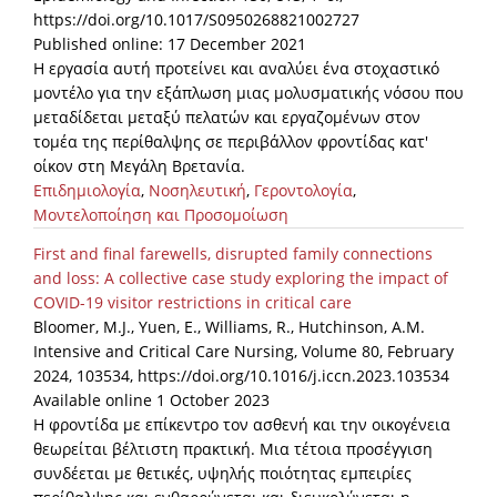
https://doi.org/10.1017/S0950268821002727
Published online: 17 December 2021
Η εργασία αυτή προτείνει και αναλύει ένα στοχαστικό
μοντέλο για την εξάπλωση μιας μολυσματικής νόσου που
μεταδίδεται μεταξύ πελατών και εργαζομένων στον
τομέα της περίθαλψης σε περιβάλλον φροντίδας κατ'
οίκον στη Μεγάλη Βρετανία.
Επιδημιολογία
,
Νοσηλευτική
,
Γεροντολογία
,
Μοντελοποίηση και Προσομοίωση
First and final farewells, disrupted family connections
and loss: A collective case study exploring the impact of
COVID-19 visitor restrictions in critical care
Bloomer, M.J., Yuen, E., Williams, R., Hutchinson, A.M.
Intensive and Critical Care Nursing, Volume 80, February
2024, 103534, https://doi.org/10.1016/j.iccn.2023.103534
Available online 1 October 2023
Η φροντίδα με επίκεντρο τον ασθενή και την οικογένεια
θεωρείται βέλτιστη πρακτική. Μια τέτοια προσέγγιση
συνδέεται με θετικές, υψηλής ποιότητας εμπειρίες