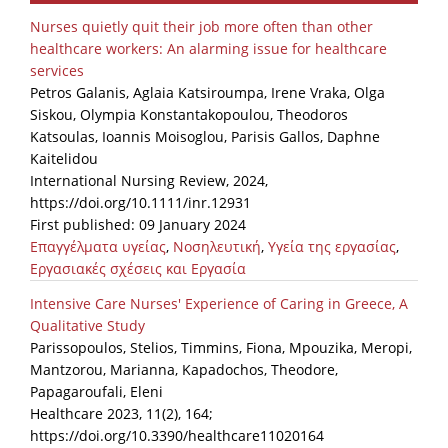
Organisational Structure
Nurses quietly quit their job more often than other
healthcare workers: An alarming issue for healthcare
EKT Tenders
services
Petros Galanis, Aglaia Katsiroumpa, Irene Vraka, Olga
EKT Websites
Siskou, Olympia Konstantakopoulou, Theodoros
Projects
Katsoulas, Ioannis Moisoglou, Parisis Gallos, Daphne
Kaitelidou
Services
International Nursing Review, 2024,
https://doi.org/10.1111/inr.12931
Publications
First published: 09 January 2024
Επαγγέλματα υγείας
,
Νοσηλευτική
,
Υγεία της εργασίας
,
Εργασιακές σχέσεις και Εργασία
Annual Reports
Intensive Care Nurses' Experience of Caring in Greece, A
Publications for R&D Metrics & Indicators
Qualitative Study
Publications for Libraries
Parissopoulos, Stelios, Timmins, Fiona, Mpouzika, Meropi,
Mantzorou, Marianna, Kapadochos, Theodore,
Informational Publications
Papagaroufali, Eleni
Healthcare 2023, 11(2), 164;
News & Information
https://doi.org/10.3390/healthcare11020164