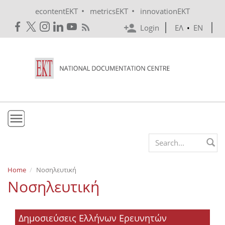
Skip to main content
•
•
econtentEKT
metricsEKT
innovationEKT
Login
ΕΛ
•
EN
EKT
Search form
Mission & Vision
Home
Νοσηλευτική
Νοσηλευτική
Policies
History
Δημοσιεύσεις Ελλήνων Ερευνητών
e-Infrastructure