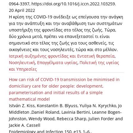
0964-3397, https://doi.org/10.1016/j.iccn.2022.103259.
20 April 2022
Η κρίση της COVID-19 ανέδειξε ως επείγουσα την ανάγκη
για την ανάπτυξη και την αναβάθμιση των συστημάτων
υποστήριξη της φροντίδας στο τέλος της ζωής. Τώρα,
δύο χρόνια μετά, πρέπει να επανεξεταστεί τι είναι
σημαντικό στο τέλος της ζωής για τους ασθενείς, τις
οικογένειες και τους νοσηλευτές, τώρα και στο μέλλον.
Ιατρική αυξημένης φροντίδας και Εντατική θεραπεία
,
Νοσηλευτική
,
Επαγγέλματα υγείας
,
Πολιτική της υγείας
και Υπηρεσίες
How can risk of COVID-19 transmission be minimised in
domiciliary care for older people: development,
parameterisation and initial results of a simple
mathematical model
István Z. Kiss, Konstantin B. Blyuss, Yuliya N. Kyrychko, Jo
Middleton ,Daniel Roland, Lavinia Bertini, Leanne Bogen-
Johnston, Wendy Wood, Rebecca Sharp, Julien Forder and
Jackie A. Cassell
Epidemiology and Infection 150, e13, 1–6.,