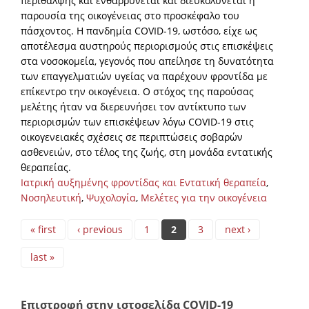
περίθαλψης και ενθαρρύνεται και διευκολύνεται η
παρουσία της οικογένειας στο προσκέφαλο του
πάσχοντος. Η πανδημία COVID-19, ωστόσο, είχε ως
αποτέλεσμα αυστηρούς περιορισμούς στις επισκέψεις
στα νοσοκομεία, γεγονός που απείλησε τη δυνατότητα
των επαγγελματιών υγείας να παρέχουν φροντίδα με
επίκεντρο την οικογένεια. Ο στόχος της παρούσας
μελέτης ήταν να διερευνήσει τον αντίκτυπο των
περιορισμών των επισκέψεων λόγω COVID-19 στις
οικογενειακές σχέσεις σε περιπτώσεις σοβαρών
ασθενειών, στο τέλος της ζωής, στη μονάδα εντατικής
θεραπείας.
Ιατρική αυξημένης φροντίδας και Εντατική θεραπεία
,
Νοσηλευτική
,
Ψυχολογία
,
Μελέτες για την οικογένεια
Pages
« first
‹ previous
1
2
3
next ›
last »
Επιστροφή στην ιστοσελίδα COVID-19