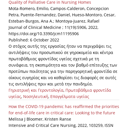
Quality of Palliative Care in Nursing Homes
Mota-Romero, Emilio, Campos-Calderon, Concepcion
Petra, Puente-Fernandez, Daniel, Hueso-Montoro, Cesar,
Esteban-Burgos, Ana A.; Montoya-Juarez, Rafael
Journal of Clinical Medicine ; 11(19):5906, 2022,
https://doi.org/10.3390/jcm11195906
Published: 6 October 2022
Ο στόχος αυτής της εργασίας ήταν να περιγράψει τις
αντιλήψεις του προσωπικού σε γηροκομεία και κέντρα
πρωτοβάθμιας φροντίδας υγείας σχετικά με τη
συνάφεια, τη σκοπιμότητα και τον βαθμό επίτευξης των
προτύπων ποιότητας για την παρηγορητική φροντίδα σε
οίκους ευγηρίας και να καθορίσει τις διαφορές σε αυτές
τις αντιλήψεις πριν και μετά την πανδημία.
Γηριατρική και Γεροντολογία
,
Πρωτοβάθμια φροντίδα
υγείας
,
Νοσηλευτική
,
Επαγγέλματα υγείας
How the COVID-19 pandemic has reaffirmed the priorities
for end-of-life care in critical care: Looking to the future
Melissa J Bloomer, Kristen Ranse
Intensive and Critical Care Nursing, 2022, 103259, ISSN