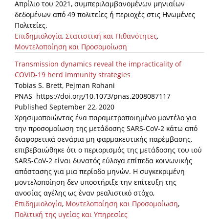
Απρίλιο του 2021, συμπεριλαμβανομένων μηνιαίων
δεδομένων από 49 πολιτείες ή περιοχές στις Ηνωμένες
Πολιτείες.
Επιδημιολογία
,
Στατιστική και Πιθανότητες
,
Μοντελοποίηση και Προσομοίωση
Transmission dynamics reveal the impracticality of
COVID-19 herd immunity strategies
Tobias S. Brett, Pejman Rohani
PNAS https://doi.org/10.1073/pnas.2008087117
Published September 22, 2020
Χρησιμοποιώντας ένα παραμετροποιημένο μοντέλο για
την προσομοίωση της μετάδοσης SARS-CoV-2 κάτω από
διαφορετικά σενάρια μη φαρμακευτικής παρέμβασης,
επιβεβαιώθηκε ότι ο περιορισμός της μετάδοσης του ιού
SARS-CoV-2 είναι δυνατός εύλογα επίπεδα κοινωνικής
απόστασης για μια περίοδο μηνών. Η συγκεκριμένη
μοντελοποίηση δεν υποστήριξε την επίτευξη της
ανοσίας αγέλης ως έναν ρεαλιστικό στόχο,
Επιδημιολογία
,
Μοντελοποίηση και Προσομοίωση
,
Πολιτική της υγείας και Υπηρεσίες