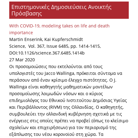
Επιστημονικές Δημοσιεύσεις Ανοικτής
Organisational Structure
Πρόσβασης
EKT Tenders
With COVID-19, modeling takes on life and death
EKT Websites
importance
Martin Enserink, Kai Kupferschmidt
Projects
Science, Vol. 367, Issue 6485, pp. 1414-1415,
DOI:10.1126/science.367.6485.1414b
Services
27 Mar 2020
Publications
Οι προσομοιώσεις που εκτελούνται από τους
υπολογιστές του Jacco Wallinga, πρόκειται σύντομα να
περάσουν από έναν κρίσιμο έλεγχο πιστότητας. Ο J.
Annual Reports
Wallinga είναι καθηγητής μαθηματικών μοντέλων
προσομοίωσης λοιμωδών νόσων και ο κύριος
Publications for R&D Metrics & Indicators
επιδημιολόγος του Εθνικού Ινστιτούτου Δημόσιας Υγείας
Publications for Libraries
και Περιβάλλοντος (RIVM) της Ολλανδίας. Ο καθηγητής,
συμβουλεύει την ολλανδική κυβέρνηση σχετικά με τις
Informational Publications
ενέργειες στις οποίες πρέπει να προβεί (όπως το κλείσιμο
σχολείων και επιχειρήσεων) για τον περιορισμό της
News & Information
εξάπλωσης του νέου κορονοϊού στη χώρα. Τα