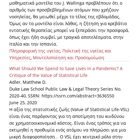
μαθηματικά μοντέλα του J. Wallinga προβλέπουν ότι ο
αριθμός των προσβεβλημένων ατόμων που χρήζουν
News
νοσηλείας, θα μειωθεί μέχρι το τέλος της εβδομάδας.
Events
Όμως αν τα μοντέλα είναι λάθος, η ζήτηση για κρεβάτια
εντατικής θεραπείας μπορεί να ξεπεράσει την προσφορά,
Press Centre
όπως έχει ήδη συμβεί, με τραγικά αποτελέσματα, στην
"Innovation, Research & Technology" magazine
Ιταλία και την Ισπανία.
Πληροφορική της υγείας
,
Πολιτική της υγείας και
Contact
Υπηρεσίες
,
Μοντελοποίηση και Προσομοίωση
What Should We Spend to Save Lives in a Pandemic? A
Critique of the Value of Statistical Life
Helpdesks
Adler, Matthew D.
Telephone & email Directory
Duke Law School Public Law & Legal Theory Series No.
2020-40, SSRN: https://ssrn.com/abstract=3636550
Access to EKT
June 25, 2020
Η αξία της στατιστικής ζωής (Value of Statistical Life-VSL)
είναι ένας παράγοντας για τη αποτίμηση του κινδύνου
σε χρηματοοικονομικό κόστος. Είναι ένας τρόπος για να
εκτιμηθεί η προθυμία ενός ατόμου να πληρώσει για μια
μικρή διαφοροποίηση . Ο VSL έχει κεντρικό ρόλο στην