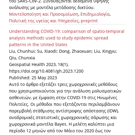
του SARS-CoV-2. Συνδυάζονται δεδομένα υψηλής
ανάλυσης με μοντέλα μετάδοσης δικτύου.
Μοντελοποίηση και Προσομοίωση
,
Επιδημιολογία
,
Πολιτική της υγείας και Υπηρεσίες
,
preprint
Understanding COVID-19: comparison of spatio-temporal
analysis methods used to study epidemic spread
patterns in the United States
Liu, Chunhui; Su, Xiaodi; Dong, Zhaoxuan; Liu, Xingyu;
Qiu, Chunxia
Geospatial Health 2023, 18(1),
https://doi.org/10.4081/gh.2023.1200
Published: 25 May 2023
Αυτό το άρθρο εξετάζει τρεις χωροχρονικές μεθόδους
που χρησιμοποιούνται για την ανάλυση μολυσματικών
ασθενειών, με έμφαση στην COVID-19 στις Ηνωμένες
Πολιτείες. Οι μέθοδοι που εξετάζονται περιλαμβάνουν
παρεμβολή στάθμισης αντίστροφης απόστασης (IDW),
αναδρομικές στατιστικές χωροχρονικής σάρωσης και
χωροχρονικά μοντέλα Bayes. Η μελέτη καλύπτει μια
περίοδο 12 μηνών από τον Μάιο του 2020 έως τον