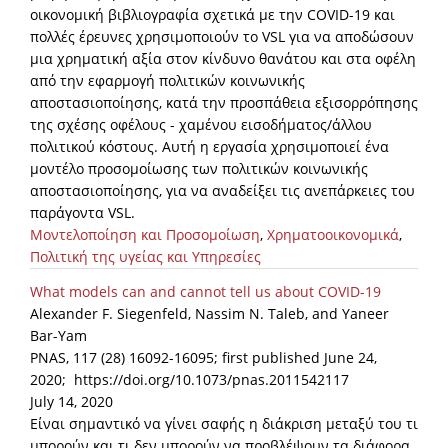
οικονομική βιβλιογραφία σχετικά με την COVID-19 και
πολλές έρευνες χρησιμοποιούν το VSL για να αποδώσουν
μια χρηματική αξία στον κίνδυνο θανάτου και στα οφέλη
από την εφαρμογή πολιτικών κοινωνικής
αποστασιοποίησης, κατά την προσπάθεια εξισορρόπησης
της σχέσης οφέλους - χαμένου εισοδήματος/άλλου
πολιτικού κόστους. Αυτή η εργασία χρησιμοποιεί ένα
μοντέλο προσομοίωσης των πολιτικών κοινωνικής
αποστασιοποίησης, για να αναδείξει τις ανεπάρκειες του
παράγοντα VSL.
Μοντελοποίηση και Προσομοίωση
,
Χρηματοοικονομικά
,
Πολιτική της υγείας και Υπηρεσίες
What models can and cannot tell us about COVID-19
Alexander F. Siegenfeld, Nassim N. Taleb, and Yaneer
Bar-Yam
PNAS, 117 (28) 16092-16095; first published June 24,
2020; https://doi.org/10.1073/pnas.2011542117
July 14, 2020
Είναι σημαντικό να γίνει σαφής η διάκριση μεταξύ του τι
μπορούν και τι δεν μπορούν να προβλέψουν τα διάφορα