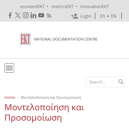
Skip to main content
•
•
econtentEKT
metricsEKT
innovationEKT
Login
ΕΛ
•
EN
EKT
Search form
Mission & Vision
Home
Μοντελοποίηση και Προσομοίωση
Μοντελοποίηση και
Policies
Προσομοίωση
History
e-Infrastructure