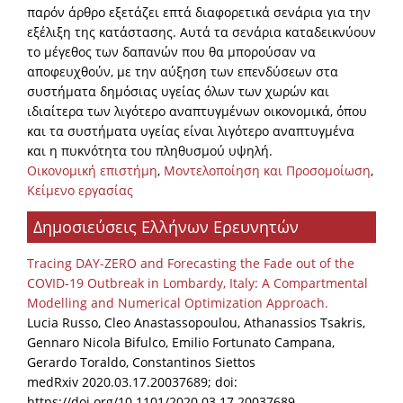
παρόν άρθρο εξετάζει επτά διαφορετικά σενάρια για την
εξέλιξη της κατάστασης. Αυτά τα σενάρια καταδεικνύουν
το μέγεθος των δαπανών που θα μπορούσαν να
αποφευχθούν, με την αύξηση των επενδύσεων στα
συστήματα δημόσιας υγείας όλων των χωρών και
ιδιαίτερα των λιγότερο αναπτυγμένων οικονομικά, όπου
και τα συστήματα υγείας είναι λιγότερο αναπτυγμένα
και η πυκνότητα του πληθυσμού υψηλή.
Οικονομική επιστήμη
,
Μοντελοποίηση και Προσομοίωση
,
Κείμενο εργασίας
Δημοσιεύσεις Ελλήνων Ερευνητών
Tracing DAY-ZERO and Forecasting the Fade out of the
COVID-19 Outbreak in Lombardy, Italy: A Compartmental
Modelling and Numerical Optimization Approach.
Lucia Russo, Cleo Anastassopoulou, Athanassios Tsakris,
Gennaro Nicola Bifulco, Emilio Fortunato Campana,
Gerardo Toraldo, Constantinos Siettos
medRxiv 2020.03.17.20037689; doi:
https://doi.org/10.1101/2020.03.17.20037689