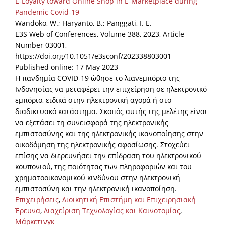
E-Loyalty toward Online Shop in E-Marketplace during
Pandemic Covid-19
Wandoko, W.; Haryanto, B.; Panggati, I. E.
E3S Web of Conferences, Volume 388, 2023, Article
Number 03001,
https://doi.org/10.1051/e3sconf/202338803001
Published online: 17 May 2023
Η πανδημία COVID-19 ώθησε το λιανεμπόριο της
Ινδονησίας να μεταφέρει την επιχείρηση σε ηλεκτρονικό
εμπόριο, ειδικά στην ηλεκτρονική αγορά ή στο
διαδικτυακό κατάστημα. Σκοπός αυτής της μελέτης είναι
να εξετάσει τη συνεισφορά της ηλεκτρονικής
εμπιστοσύνης και της ηλεκτρονικής ικανοποίησης στην
οικοδόμηση της ηλεκτρονικής αφοσίωσης. Στοχεύει
επίσης να διερευνήσει την επίδραση του ηλεκτρονικού
κουπονιού, της ποιότητας των πληροφοριών και του
χρηματοοικονομικού κινδύνου στην ηλεκτρονική
εμπιστοσύνη και την ηλεκτρονική ικανοποίηση.
Επιχειρήσεις
,
Διοικητική Επιστήμη και Επιχειρησιακή
Έρευνα
,
Διαχείριση Τεχνολογίας και Καινοτομίας
,
Μάρκετινγκ