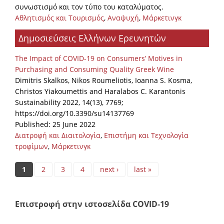
συνωστισμό και τον τύπο του καταλύματος.
Αθλητισμός και Τουρισμός
,
Αναψυχή
,
Μάρκετινγκ
Δημοσιεύσεις Ελλήνων Ερευνητών
The Impact of COVID-19 on Consumers’ Motives in
Purchasing and Consuming Quality Greek Wine
Dimitris Skalkos, Nikos Roumeliotis, Ioanna S. Kosma,
Christos Yiakoumettis and Haralabos C. Karantonis
Sustainability 2022, 14(13), 7769;
https://doi.org/10.3390/su14137769
Published: 25 June 2022
Διατροφή και Διαιτολογία
,
Επιστήμη και Τεχνολογία
τροφίμων
,
Μάρκετινγκ
Pages
1
2
3
4
next ›
last »
Επιστροφή στην ιστοσελίδα COVID-19