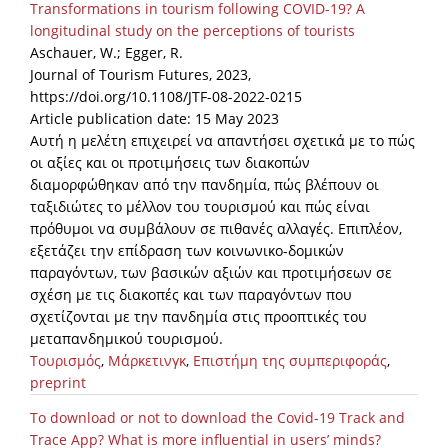
Transformations in tourism following COVID-19? A
longitudinal study on the perceptions of tourists
News
Aschauer, W.; Egger, R.
Events
Journal of Tourism Futures, 2023,
https://doi.org/10.1108/JTF-08-2022-0215
Press Centre
Article publication date: 15 May 2023
"Innovation, Research & Technology" magazine
Αυτή η μελέτη επιχειρεί να απαντήσει σχετικά με το πώς
οι αξίες και οι προτιμήσεις των διακοπών
Contact
διαμορφώθηκαν από την πανδημία, πώς βλέπουν οι
ταξιδιώτες το μέλλον του τουρισμού και πώς είναι
πρόθυμοι να συμβάλουν σε πιθανές αλλαγές. Επιπλέον,
Helpdesks
εξετάζει την επίδραση των κοινωνικο-δομικών
παραγόντων, των βασικών αξιών και προτιμήσεων σε
Telephone & email Directory
σχέση με τις διακοπές και των παραγόντων που
Access to EKT
σχετίζονται με την πανδημία στις προοπτικές του
μεταπανδημικού τουρισμού.
Τουρισμός
,
Μάρκετινγκ
,
Επιστήμη της συμπεριφοράς
,
preprint
To download or not to download the Covid-19 Track and
Trace App? What is more influential in users’ minds?