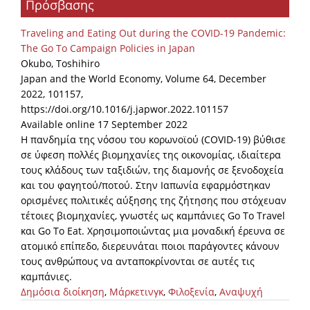
Πρόσβασης
Organisational Structure
Traveling and Eating Out during the COVID-19 Pandemic:
EKT Tenders
The Go To Campaign Policies in Japan
Okubo, Toshihiro
EKT Websites
Japan and the World Economy, Volume 64, December
Projects
2022, 101157,
https://doi.org/10.1016/j.japwor.2022.101157
Services
Available online 17 September 2022
Η πανδημία της νόσου του κορωνοϊού (COVID-19) βύθισε
Publications
σε ύφεση πολλές βιομηχανίες της οικονομίας, ιδιαίτερα
τους κλάδους των ταξιδιών, της διαμονής σε ξενοδοχεία
και του φαγητού/ποτού. Στην Ιαπωνία εφαρμόστηκαν
Annual Reports
ορισμένες πολιτικές αύξησης της ζήτησης που στόχευαν
Publications for R&D Metrics & Indicators
τέτοιες βιομηχανίες, γνωστές ως καμπάνιες Go To Travel
και Go To Eat. Χρησιμοποιώντας μια μοναδική έρευνα σε
Publications for Libraries
ατομικό επίπεδο, διερευνάται ποιοι παράγοντες κάνουν
Informational Publications
τους ανθρώπους να ανταποκρίνονται σε αυτές τις
καμπάνιες.
News & Information
Δημόσια διοίκηση
,
Μάρκετινγκ
,
Φιλοξενία
,
Αναψυχή