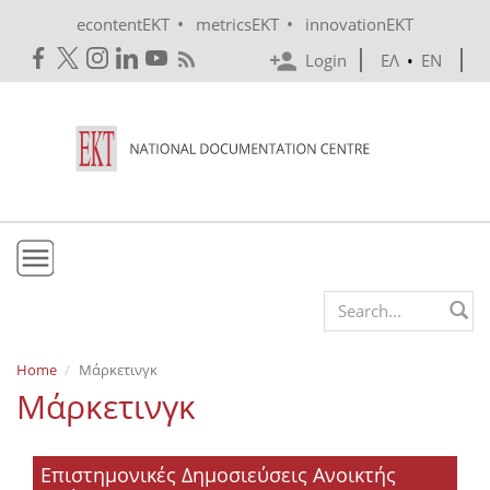
Skip to main content
•
•
econtentEKT
metricsEKT
innovationEKT
Login
ΕΛ
•
EN
EKT
Search form
Mission & Vision
Home
Μάρκετινγκ
Μάρκετινγκ
Policies
History
Επιστημονικές Δημοσιεύσεις Ανοικτής
e-Infrastructure