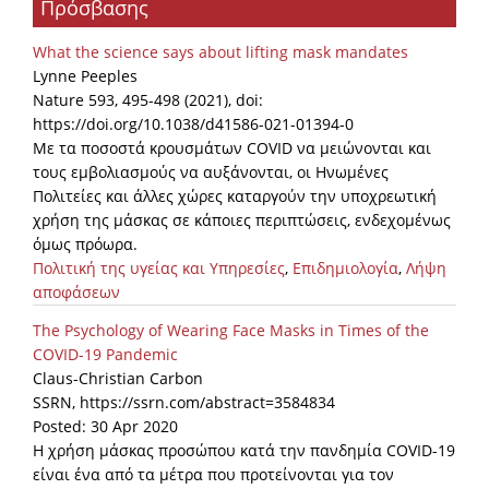
Πρόσβασης
Organisational Structure
What the science says about lifting mask mandates
EKT Tenders
Lynne Peeples
Nature 593, 495-498 (2021), doi:
EKT Websites
https://doi.org/10.1038/d41586-021-01394-0
Projects
Με τα ποσοστά κρουσμάτων COVID να μειώνονται και
τους εμβολιασμούς να αυξάνονται, οι Ηνωμένες
Services
Πολιτείες και άλλες χώρες καταργούν την υποχρεωτική
χρήση της μάσκας σε κάποιες περιπτώσεις, ενδεχομένως
Publications
όμως πρόωρα.
Πολιτική της υγείας και Υπηρεσίες
,
Επιδημιολογία
,
Λήψη
αποφάσεων
Annual Reports
The Psychology of Wearing Face Masks in Times of the
Publications for R&D Metrics & Indicators
COVID-19 Pandemic
Publications for Libraries
Claus-Christian Carbon
SSRN, https://ssrn.com/abstract=3584834
Informational Publications
Posted: 30 Apr 2020
Η χρήση μάσκας προσώπου κατά την πανδημία COVID-19
News & Information
είναι ένα από τα μέτρα που προτείνονται για τον