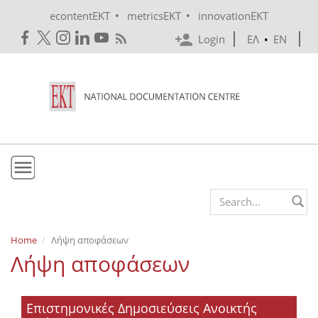
Skip to main content
•
•
econtentEKT
metricsEKT
innovationEKT
Login
ΕΛ
•
EN
EKT
Search form
Mission & Vision
Home
Λήψη αποφάσεων
Λήψη αποφάσεων
Policies
History
Επιστημονικές Δημοσιεύσεις Ανοικτής
e-Infrastructure