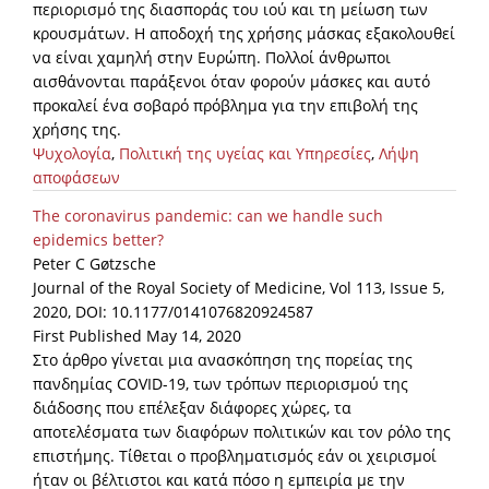
περιορισμό της διασποράς του ιού και τη μείωση των
κρουσμάτων. Η αποδοχή της χρήσης μάσκας εξακολουθεί
News
να είναι χαμηλή στην Ευρώπη. Πολλοί άνθρωποι
Events
αισθάνονται παράξενοι όταν φορούν μάσκες και αυτό
προκαλεί ένα σοβαρό πρόβλημα για την επιβολή της
Press Centre
χρήσης της.
"Innovation, Research & Technology" magazine
Ψυχολογία
,
Πολιτική της υγείας και Υπηρεσίες
,
Λήψη
αποφάσεων
Contact
The coronavirus pandemic: can we handle such
epidemics better?
Peter C Gøtzsche
Helpdesks
Journal of the Royal Society of Medicine, Vol 113, Issue 5,
Telephone & email Directory
2020, DOI: 10.1177/0141076820924587
First Published May 14, 2020
Access to EKT
Στο άρθρο γίνεται μια ανασκόπηση της πορείας της
πανδημίας COVID-19, των τρόπων περιορισμού της
διάδοσης που επέλεξαν διάφορες χώρες, τα
αποτελέσματα των διαφόρων πολιτικών και τον ρόλο της
επιστήμης. Τίθεται ο προβληματισμός εάν οι χειρισμοί
ήταν οι βέλτιστοι και κατά πόσο η εμπειρία με την