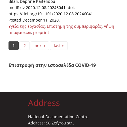
Bilali, Daphne Kaitelidou
medRxiv 2020.12.08.20246041; doi:
https://doi.org/10.1101/2020.12.08.20246041
Posted December 11, 2020.
Υγεία της εργασίας
,
Επιστήμη της συμπεριφοράς
,
Λήψη
αποφάσεων
,
preprint
Pages
1
2
next ›
last »
Επιστροφή στην ιστοσελίδα COVID-19
Address
National Documentation Centre
Address: 56 Zefyrou str.,