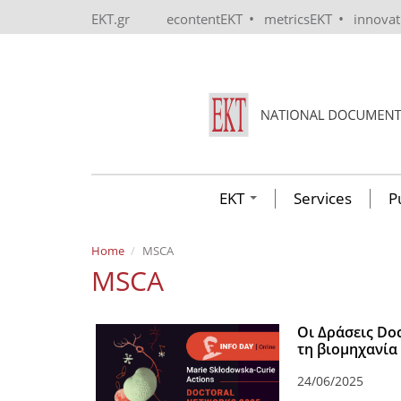
Skip to main content
•
•
EKT.gr
econtentEKT
metricsEKT
innova
EKT
Services
P
Home
MSCA
MSCA
Οι Δράσεις Do
τη βιομηχανία
24/06/2025