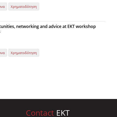
υνα
Χρηματοδότηση
unities, networking and advice at EKT workshop
s
υνα
Χρηματοδότηση
Contact
EKT