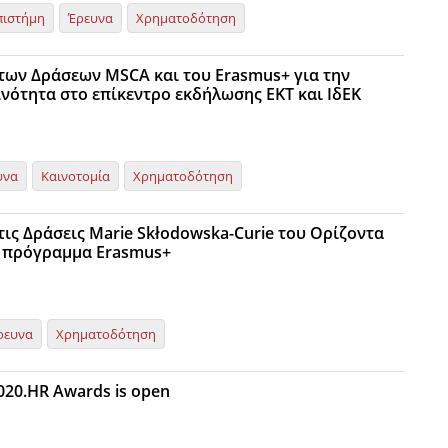
πιστήμη
Έρευνα
Χρηματοδότηση
 των Δράσεων MSCA και του Erasmus+ για την
ινότητα στο επίκεντρο εκδήλωσης ΕΚΤ και ΙδΕΚ
υνα
Καινοτομία
Χρηματοδότηση
τις Δράσεις Marie Skłodowska-Curie του Ορίζοντα
ο πρόγραμμα Erasmus+
ρευνα
Χρηματοδότηση
020.HR Awards is open