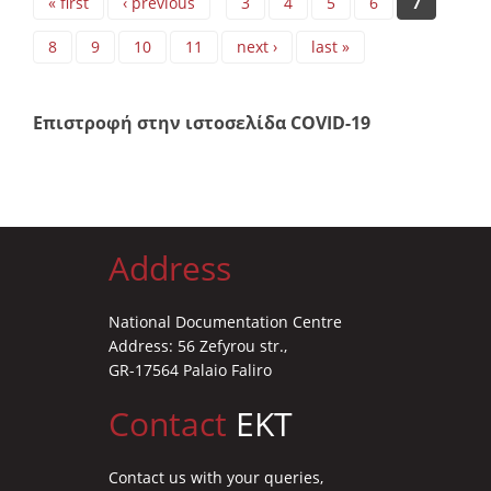
« first
‹ previous
3
4
5
6
7
8
9
10
11
next ›
last »
Επιστροφή στην ιστοσελίδα COVID-19
Address
National Documentation Centre
Address: 56 Zefyrou str.,
GR-17564 Palaio Faliro
Contact
EKT
Contact us with your queries,