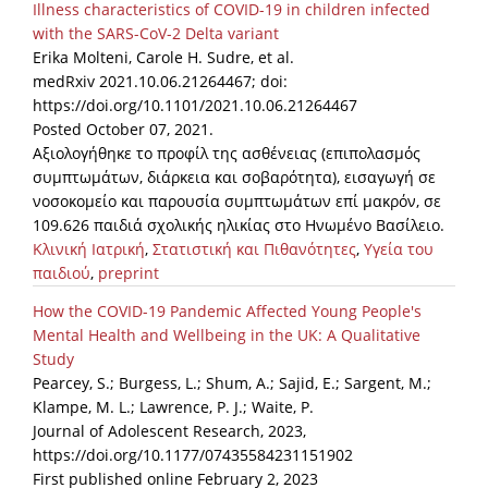
Illness characteristics of COVID-19 in children infected
with the SARS-CoV-2 Delta variant
News
Erika Molteni, Carole H. Sudre, et al.
Events
medRxiv 2021.10.06.21264467; doi:
https://doi.org/10.1101/2021.10.06.21264467
Press Centre
Posted October 07, 2021.
"Innovation, Research & Technology" magazine
Αξιολογήθηκε το προφίλ της ασθένειας (επιπολασμός
συμπτωμάτων, διάρκεια και σοβαρότητα), εισαγωγή σε
Contact
νοσοκομείο και παρουσία συμπτωμάτων επί μακρόν, σε
109.626 παιδιά σχολικής ηλικίας στο Ηνωμένο Βασίλειο.
Κλινική Ιατρική
,
Στατιστική και Πιθανότητες
,
Υγεία του
Helpdesks
παιδιού
,
preprint
Telephone & email Directory
How the COVID-19 Pandemic Affected Young People's
Mental Health and Wellbeing in the UK: A Qualitative
Access to EKT
Study
Pearcey, S.; Burgess, L.; Shum, A.; Sajid, E.; Sargent, M.;
Klampe, M. L.; Lawrence, P. J.; Waite, P.
Journal of Adolescent Research, 2023,
https://doi.org/10.1177/07435584231151902
First published online February 2, 2023