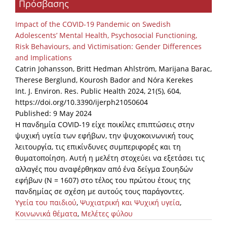
Πρόσβασης
Organisational Structure
Impact of the COVID-19 Pandemic on Swedish
EKT Tenders
Adolescents’ Mental Health, Psychosocial Functioning,
Risk Behaviours, and Victimisation: Gender Differences
EKT Websites
and Implications
Projects
Catrin Johansson, Britt Hedman Ahlström, Marijana Barac,
Therese Berglund, Kourosh Bador and Nóra Kerekes
Services
Int. J. Environ. Res. Public Health 2024, 21(5), 604,
https://doi.org/10.3390/ijerph21050604
Publications
Published: 9 May 2024
Η πανδημία COVID-19 είχε ποικίλες επιπτώσεις στην
ψυχική υγεία των εφήβων, την ψυχοκοινωνική τους
Annual Reports
λειτουργία, τις επικίνδυνες συμπεριφορές και τη
Publications for R&D Metrics & Indicators
θυματοποίηση. Αυτή η μελέτη στοχεύει να εξετάσει τις
αλλαγές που αναφέρθηκαν από ένα δείγμα Σουηδών
Publications for Libraries
εφήβων (N = 1607) στο τέλος του πρώτου έτους της
Informational Publications
πανδημίας σε σχέση με αυτούς τους παράγοντες.
Υγεία του παιδιού
,
Ψυχιατρική και Ψυχική υγεία
,
News & Information
Κοινωνικά θέματα
,
Μελέτες φύλου