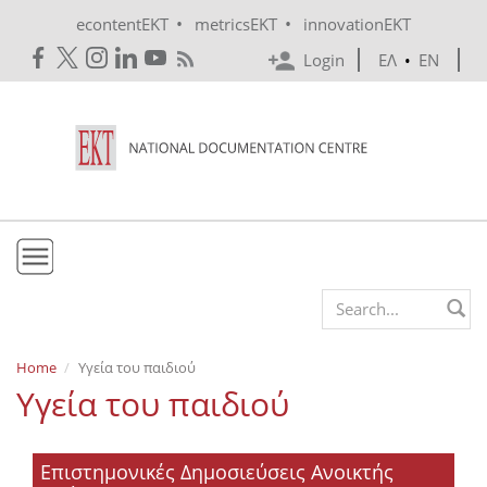
Skip to main content
•
•
econtentEKT
metricsEKT
innovationEKT
Login
ΕΛ
•
EN
EKT
Search form
Mission & Vision
Home
Υγεία του παιδιού
Υγεία του παιδιού
Policies
History
Επιστημονικές Δημοσιεύσεις Ανοικτής
e-Infrastructure