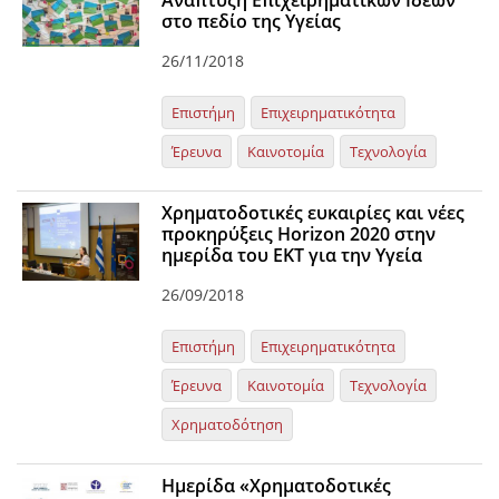
Ανάπτυξη Επιχειρηματικών Ιδεών
στο πεδίο της Υγείας
Organisational Structure
26/11/2018
EKT Tenders
EKT Websites
Επιστήμη
Επιχειρηματικότητα
Projects
Έρευνα
Καινοτομία
Τεχνολογία
Services
Χρηματοδοτικές ευκαιρίες και νέες
προκηρύξεις Horizon 2020 στην
Publications
ημερίδα του ΕΚΤ για την Υγεία
26/09/2018
Annual Reports
Publications for R&D Metrics & Indicators
Επιστήμη
Επιχειρηματικότητα
Publications for Libraries
Έρευνα
Καινοτομία
Τεχνολογία
Informational Publications
Χρηματοδότηση
News & Information
Ημερίδα «Χρηματοδοτικές