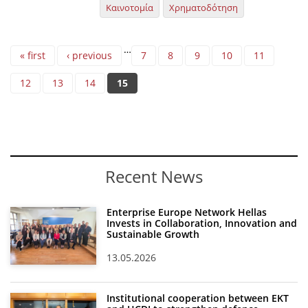
Καινοτομία
Χρηματοδότηση
Pages
…
« first
‹ previous
7
8
9
10
11
12
13
14
15
Recent News
Enterprise Europe Network Hellas
Invests in Collaboration, Innovation and
Sustainable Growth
13.05.2026
Institutional cooperation between EKT