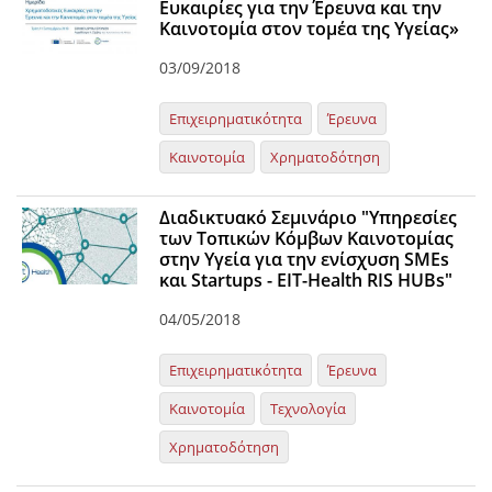
Ευκαιρίες για την Έρευνα και την
Καινοτομία στον τομέα της Υγείας»
News
03/09/2018
Events
Press Centre
Επιχειρηματικότητα
Έρευνα
"Innovation, Research & Technology" magazine
Καινοτομία
Χρηματοδότηση
Contact
Διαδικτυακό Σεμινάριο "Υπηρεσίες
των Τοπικών Κόμβων Καινοτομίας
στην Υγεία για την ενίσχυση SMEs
Helpdesks
και Startups - EIT-Health RIS HUBs"
Telephone & email Directory
04/05/2018
Access to EKT
Επιχειρηματικότητα
Έρευνα
Καινοτομία
Τεχνολογία
Χρηματοδότηση