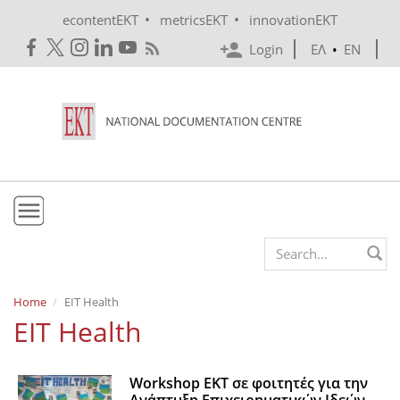
Skip to main content
•
•
econtentEKT
metricsEKT
innovationEKT
Login
ΕΛ
•
EN
EKT
Search form
Mission & Vision
Home
EIT Health
EIT Health
Policies
History
Workshop ΕΚΤ σε φοιτητές για την
e-Infrastructure