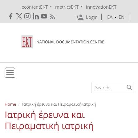
Skip to main content
•
•
econtentEKT
metricsEKT
innovationEKT
Login
ΕΛ
•
EN
EKT
Search form
Mission & Vision
Home
Ιατρική έρευνα και Πειραματική ιατρική
Ιατρική έρευνα και
Policies
Πειραματική ιατρική
History
e-Infrastructure