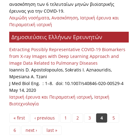
ανασκόπηση των 6 τελευταίων μηνών βιοϊατρικής
έρευνας για την COVID-19.
Λοιμώδη νοσήματα
,
Ανασκόπηση
,
Ιατρική έρευνα και
Πειραματική ιατρική
Δημοσιεύσεις Ελλήνων Ερευνητών
Extracting Possibly Representative COVID-19 Biomarkers
from X-ray Images with Deep Learning Approach and
Image Data Related to Pulmonary Diseases
Ioannis D. Apostolopoulos, Sokratis I. Aznaouridis,
Mpesiana A. Tzani
J Med Biol Eng. : 1–8. doi: 10.1007/s40846-020-00529-4
May 14, 2020
Ιατρική έρευνα και Πειραματική ιατρική
,
Ιατρική
Βιοτεχνολογία
Pages
« first
‹ previous
1
2
3
4
5
6
next ›
last »