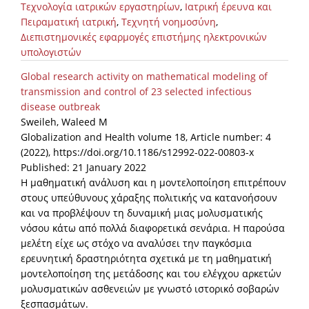
Τεχνολογία ιατρικών εργαστηρίων
,
Ιατρική έρευνα και
Πειραματική ιατρική
,
Τεχνητή νοημοσύνη
,
News
Διεπιστημονικές εφαρμογές επιστήμης ηλεκτρονικών
Events
υπολογιστών
Press Centre
Global research activity on mathematical modeling of
transmission and control of 23 selected infectious
"Innovation, Research & Technology" magazine
disease outbreak
Sweileh, Waleed M
Contact
Globalization and Health volume 18, Article number: 4
(2022), https://doi.org/10.1186/s12992-022-00803-x
Published: 21 January 2022
Helpdesks
Η μαθηματική ανάλυση και η μοντελοποίηση επιτρέπουν
Telephone & email Directory
στους υπεύθυνους χάραξης πολιτικής να κατανοήσουν
και να προβλέψουν τη δυναμική μιας μολυσματικής
Access to EKT
νόσου κάτω από πολλά διαφορετικά σενάρια. Η παρούσα
μελέτη είχε ως στόχο να αναλύσει την παγκόσμια
ερευνητική δραστηριότητα σχετικά με τη μαθηματική
μοντελοποίηση της μετάδοσης και του ελέγχου αρκετών
μολυσματικών ασθενειών με γνωστό ιστορικό σοβαρών
ξεσπασμάτων.