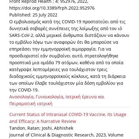
Front Reprod Health ; 4: 952976, 2022,
https://doi.org/10.3389/frph.2022.952976
Published: 25 July 2022
Ο εμβολιασμός κατά της COVID-19 προστατεύει από τις
δυνητικά σοβαρές συνέπειες της λοίμωξης από τον ιό
SARS-CoV-2, αλλά μερικοί άνθρωποι διστάζουν να κάνουν
το εμβόλιο λόγω των αναφορών ότι θα μπορούσε να
επηρεάσει την εμμηνορροϊκή αιμορραγία. Για να
προσδιοριστεί εάν συμβαίνει αυτό, στρατολογήθηκε
προοπτικά μια ομάδα 79 ατόμων, καθένα από τα οποία
κατέγραψε λεπτομέρειες για τουλάχιστον τρεις
διαδοχικούς εμμηνορροϊκούς κύκλους, κατά τη διάρκεια
των οποίων έλαβε τουλάχιστον μία δόση εμβολίου για
την COVID-19.
Ανοσολογία
,
Γυναικολογία
,
Ιατρική έρευνα και
Πειραματική ιατρική
Current Status of Intranasal COVID-19 Vaccine, its Usage
and Efficacy: A Narrative Review
Tandon, Ratan; Joshi, Abhishek
Journal of Clinical & Diagnostic Research, 2023, Volume