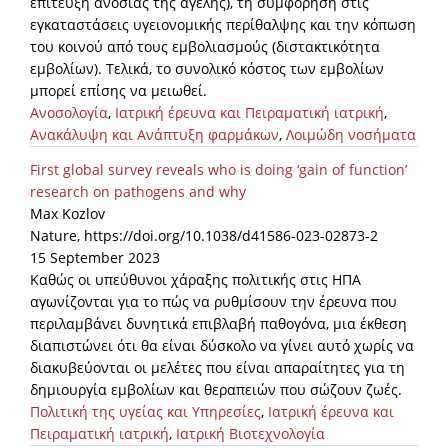
επίτευξη ανοσίας της αγέλης), τη συμφόρηση στις
εγκαταστάσεις υγειονομικής περίθαλψης και την κόπωση
του κοινού από τους εμβολιασμούς (διστακτικότητα
εμβολίων). Τελικά, το συνολικό κόστος των εμβολίων
μπορεί επίσης να μειωθεί.
Ανοσολογία
,
Ιατρική έρευνα και Πειραματική ιατρική
,
Ανακάλυψη και Ανάπτυξη φαρμάκων
,
Λοιμώδη νοσήματα
First global survey reveals who is doing ‘gain of function’
research on pathogens and why
Max Kozlov
Nature, https://doi.org/10.1038/d41586-023-02873-2
15 September 2023
Καθώς οι υπεύθυνοι χάραξης πολιτικής στις ΗΠΑ
αγωνίζονται για το πώς να ρυθμίσουν την έρευνα που
περιλαμβάνει δυνητικά επιβλαβή παθογόνα, μια έκθεση
διαπιστώνει ότι θα είναι δύσκολο να γίνει αυτό χωρίς να
διακυβεύονται οι μελέτες που είναι απαραίτητες για τη
δημιουργία εμβολίων και θεραπειών που σώζουν ζωές.
Πολιτική της υγείας και Υπηρεσίες
,
Ιατρική έρευνα και
Πειραματική ιατρική
,
Ιατρική Βιοτεχνολογία