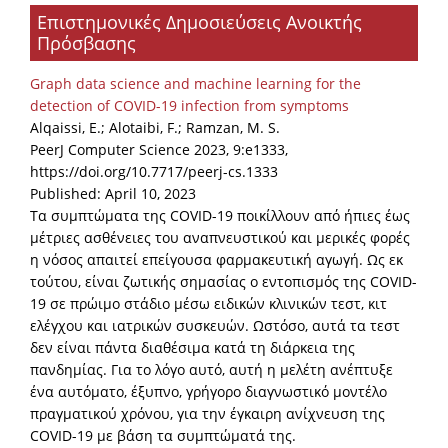
Επιστημονικές Δημοσιεύσεις Ανοικτής
Organisational Structure
Πρόσβασης
EKT Tenders
Graph data science and machine learning for the
EKT Websites
detection of COVID-19 infection from symptoms
Alqaissi, E.; Alotaibi, F.; Ramzan, M. S.
Projects
PeerJ Computer Science 2023, 9:e1333,
https://doi.org/10.7717/peerj-cs.1333
Services
Published: April 10, 2023
Publications
Τα συμπτώματα της COVID-19 ποικίλλουν από ήπιες έως
μέτριες ασθένειες του αναπνευστικού και μερικές φορές
η νόσος απαιτεί επείγουσα φαρμακευτική αγωγή. Ως εκ
Annual Reports
τούτου, είναι ζωτικής σημασίας ο εντοπισμός της COVID-
19 σε πρώιμο στάδιο μέσω ειδικών κλινικών τεστ, κιτ
Publications for R&D Metrics & Indicators
ελέγχου και ιατρικών συσκευών. Ωστόσο, αυτά τα τεστ
Publications for Libraries
δεν είναι πάντα διαθέσιμα κατά τη διάρκεια της
πανδημίας. Για το λόγο αυτό, αυτή η μελέτη ανέπτυξε
Informational Publications
ένα αυτόματο, έξυπνο, γρήγορο διαγνωστικό μοντέλο
πραγματικού χρόνου, για την έγκαιρη ανίχνευση της
News & Information
COVID-19 με βάση τα συμπτώματά της.