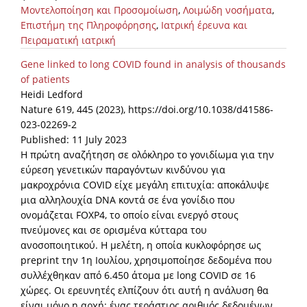
Μοντελοποίηση και Προσομοίωση
,
Λοιμώδη νοσήματα
,
Επιστήμη της Πληροφόρησης
,
Ιατρική έρευνα και
Πειραματική ιατρική
Gene linked to long COVID found in analysis of thousands
of patients
Heidi Ledford
Nature 619, 445 (2023), https://doi.org/10.1038/d41586-
023-02269-2
Published: 11 July 2023
Η πρώτη αναζήτηση σε ολόκληρο το γονιδίωμα για την
εύρεση γενετικών παραγόντων κινδύνου για
μακροχρόνια COVID είχε μεγάλη επιτυχία: αποκάλυψε
μια αλληλουχία DNA κοντά σε ένα γονίδιο που
ονομάζεται FOXP4, το οποίο είναι ενεργό στους
πνεύμονες και σε ορισμένα κύτταρα του
ανοσοποιητικού. Η μελέτη, η οποία κυκλοφόρησε ως
preprint την 1η Ιουλίου, χρησιμοποίησε δεδομένα που
συλλέχθηκαν από 6.450 άτομα με long COVID σε 16
χώρες. Οι ερευνητές ελπίζουν ότι αυτή η ανάλυση θα
είναι μόνο η αρχή: ένας τεράστιος αριθμός δεδομένων