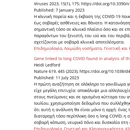
Viruses 2023, 15(1), 175; https://doi.org/10.3390
Published: 7 January 2023
Η κλινική πορεία και η έκβαση της COVID-19 πο
έως σοβαρές ασθένειες και θάνατο. Η κατανόησ
σημαντική τόσο σε κλινικό πλαίσιο όσο και σε ε
παραγόντων του ξενιστή, του ιού και του περιβάλ
σχετίζονται με σοβαρά κλινικά αποτελέσματα.
Επιδημιολογία
,
Λοιμώδη νοσήματα
,
Γενετική και
Gene linked to long COVID found in analysis of t
Heidi Ledford
Nature 619, 445 (2023), https://doi.org/10.1038/
Published: 11 July 2023
Η πρώτη αναζήτηση σε ολόκληρο το γονιδίωμα γ
είχε μεγάλη επιτυχία: αποκάλυψε μια αλληλουχία
στους πνεύμονες και σε ορισμένα κύτταρα του α
Ιουλίου, χρησιμοποίησε δεδομένα που συλλέχθηκ
ότι αυτή η ανάλυση θα είναι μόνο η αρχή: ένας 
διαταραχή τόσο περίπλοκη όσο η long COVID, η 
σοβαρή κόπωση, νευρικό πόνο και δυσκολία στη
Επιδημιολογία
,
Γενετική και Κληρονομικότητα
,
Κλ