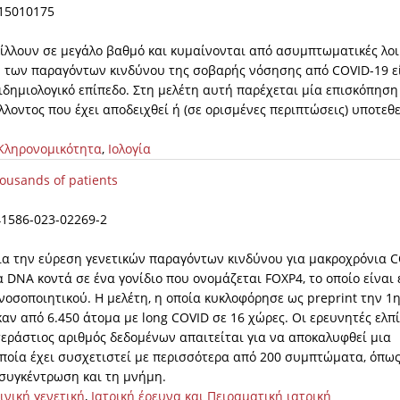
/v15010175
ικίλλουν σε μεγάλο βαθμό και κυμαίνονται από ασυμπτωματικές λο
η των παραγόντων κινδύνου της σοβαρής νόσησης από COVID-19 ε
πιδημιολογικό επίπεδο. Στη μελέτη αυτή παρέχεται μία επισκόπηση
λοντος που έχει αποδειχθεί ή (σε ορισμένες περιπτώσεις) υποτεθε
 Κληρονομικότητα
,
Ιολογία
housands of patients
d41586-023-02269-2
ια την εύρεση γενετικών παραγόντων κινδύνου για μακροχρόνια 
 DNA κοντά σε ένα γονίδιο που ονομάζεται FOXP4, το οποίο είναι 
νοσοποιητικού. Η μελέτη, η οποία κυκλοφόρησε ως preprint την 1
αν από 6.450 άτομα με long COVID σε 16 χώρες. Οι ερευνητές ελπ
τεράστιος αριθμός δεδομένων απαιτείται για να αποκαλυφθεί μια
οποία έχει συσχετιστεί με περισσότερα από 200 συμπτώματα, όπω
 συγκέντρωση και τη μνήμη.
ινική γενετική
,
Ιατρική έρευνα και Πειραματική ιατρική