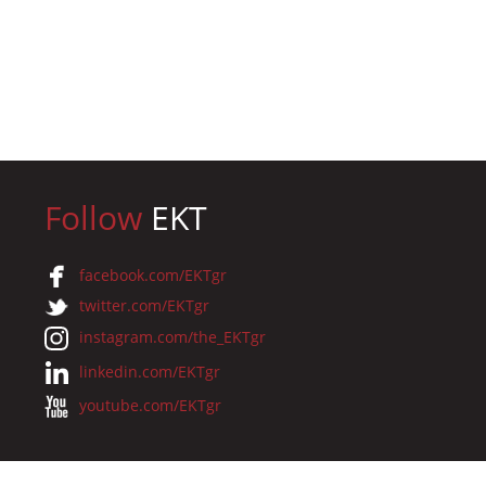
Follow
EKT
facebook.com/EKTgr
twitter.com/EKTgr
instagram.com/the_EKTgr
linkedin.com/EKTgr
youtube.com/EKTgr