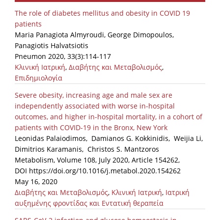
Organisational Structure
The role of diabetes mellitus and obesity in COVID 19
patients
EKT Tenders
Maria Panagiota Almyroudi, George Dimopoulos,
Panagiotis Halvatsiotis
EKT Websites
Pneumon 2020, 33(3):114-117
Projects
Κλινική Ιατρική
,
Διαβήτης και Μεταβολισμός
,
Επιδημιολογία
Services
Severe obesity, increasing age and male sex are
Publications
independently associated with worse in-hospital
outcomes, and higher in-hospital mortality, in a cohort of
patients with COVID-19 in the Bronx, New York
Annual Reports
Leonidas Palaiodimos, Damianos G. Kokkinidis, Weijia Li,
Dimitrios Karamanis, Christos S. Mantzoros
Publications for R&D Metrics & Indicators
Metabolism, Volume 108, July 2020, Article 154262,
Publications for Libraries
DOI https://doi.org/10.1016/j.metabol.2020.154262
May 16, 2020
Informational Publications
Διαβήτης και Μεταβολισμός
,
Κλινική Ιατρική
,
Ιατρική
αυξημένης φροντίδας και Εντατική θεραπεία
News & Information