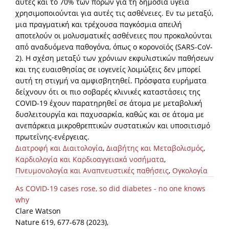
αυτές και το 70% των πόρων για τη δημόσια υγεία
χρησιμοποιούνται για αυτές τις ασθένειες. Εν τω μεταξύ,
μια πραγματική και τρέχουσα παγκόσμια απειλή
αποτελούν οι μολυσματικές ασθένειες που προκαλούνται
από αναδυόμενα παθογόνα, όπως ο κορονοϊός (SARS-CoV-
2). Η σχέση μεταξύ των χρόνιων εκφυλιστικών παθήσεων
και της ευαισθησίας σε ιογενείς λοιμώξεις δεν μπορεί
αυτή τη στιγμή να αμφισβητηθεί. Πρόσφατα ευρήματα
δείχνουν ότι οι πιο σοβαρές κλινικές καταστάσεις της
COVID-19 έχουν παρατηρηθεί σε άτομα με μεταβολική
δυσλειτουργία και παχυσαρκία, καθώς και σε άτομα με
ανεπάρκεια μικροθρεπτικών συστατικών και υποσιτισμό
πρωτεΐνης-ενέργειας.
Διατροφή και Διαιτολογία
,
Διαβήτης και Μεταβολισμός
,
Καρδιολογία και Καρδιοαγγειακά νοσήματα
,
Πνευμονολογία και Αναπνευστικές παθήσεις
,
Ογκολογία
As COVID-19 cases rose, so did diabetes - no one knows
why
Clare Watson
Nature 619, 677-678 (2023),