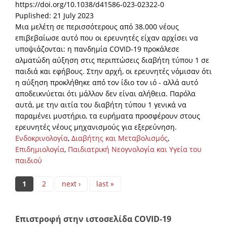
https://doi.org/10.1038/d41586-023-02322-0
Puplished: 21 July 2023
Μια μελέτη σε περισσότερους από 38.000 νέους
επιβεβαίωσε αυτό που οι ερευνητές είχαν αρχίσει να
υποψιάζονται: η πανδημία COVID-19 προκάλεσε
αλματώδη αύξηση στις περιπτώσεις διαβήτη τύπου 1 σε
παιδιά και εφήβους. Στην αρχή, οι ερευνητές νόμισαν ότι
η αύξηση προκλήθηκε από τον ίδιο τον ιό - αλλά αυτό
αποδεικνύεται ότι μάλλον δεν είναι αλήθεια. Παρόλα
αυτά, με την αιτία του διαβήτη τύπου 1 γενικά να
παραμένει μυστήριο, τα ευρήματα προσφέρουν στους
ερευνητές νέους μηχανισμούς για εξερεύνηση.
Ενδοκρινολογία
,
Διαβήτης και Μεταβολισμός
,
Επιδημιολογία
,
Παιδιατρική Νεογνολογία και Υγεία του
παιδιού
Pages
1
2
next ›
last »
Επιστροφή στην ιστοσελίδα COVID-19