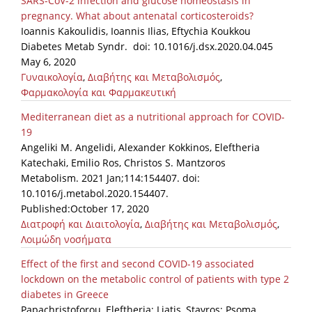
SARS-CoV-2 infection and glucose homeostasis in
pregnancy. What about antenatal corticosteroids?
News
Ioannis Kakoulidis, Ioannis Ilias, Eftychia Koukkou
Diabetes Metab Syndr. doi: 10.1016/j.dsx.2020.04.045
Events
May 6, 2020
Press Centre
Γυναικολογία
,
Διαβήτης και Μεταβολισμός
,
Φαρμακολογία και Φαρμακευτική
"Innovation, Research & Technology" magazine
Mediterranean diet as a nutritional approach for COVID-
Contact
19
Angeliki M. Angelidi, Alexander Kokkinos, Eleftheria
Katechaki, Emilio Ros, Christos S. Mantzoros
Helpdesks
Metabolism. 2021 Jan;114:154407. doi:
10.1016/j.metabol.2020.154407.
Telephone & email Directory
Published:October 17, 2020
Access to EKT
Διατροφή και Διαιτολογία
,
Διαβήτης και Μεταβολισμός
,
Λοιμώδη νοσήματα
Effect of the first and second COVID-19 associated
lockdown on the metabolic control of patients with type 2
diabetes in Greece
Papachristoforou, Eleftheria; Liatis, Stavros; Psoma,