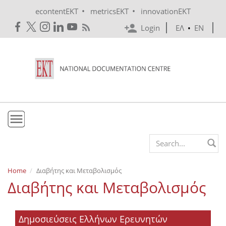
Skip to main content
•
•
econtentEKT
metricsEKT
innovationEKT
Login
ΕΛ
•
EN
EKT
Search form
Mission & Vision
Home
Διαβήτης και Μεταβολισμός
Διαβήτης και Μεταβολισμός
Policies
History
Δημοσιεύσεις Ελλήνων Ερευνητών
e-Infrastructure