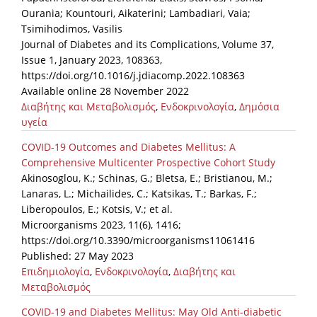
Ourania; Kountouri, Aikaterini; Lambadiari, Vaia;
Tsimihodimos, Vasilis
Journal of Diabetes and its Complications, Volume 37,
Issue 1, January 2023, 108363,
https://doi.org/10.1016/j.jdiacomp.2022.108363
Available online 28 November 2022
Διαβήτης και Μεταβολισμός
,
Ενδοκρινολογία
,
Δημόσια
υγεία
COVID-19 Outcomes and Diabetes Mellitus: A
Comprehensive Multicenter Prospective Cohort Study
Akinosoglou, K.; Schinas, G.; Bletsa, E.; Bristianou, M.;
Lanaras, L.; Michailides, C.; Katsikas, T.; Barkas, F.;
Liberopoulos, E.; Kotsis, V.; et al.
Microorganisms 2023, 11(6), 1416;
https://doi.org/10.3390/microorganisms11061416
Published: 27 May 2023
Επιδημιολογία
,
Ενδοκρινολογία
,
Διαβήτης και
Μεταβολισμός
COVID-19 and Diabetes Mellitus: May Old Anti-diabetic