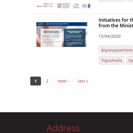
Initiatives for
from the Minis
15/04/2020
Δημιουργικότητα
Τεχνολογία
Χ
Pages
1
2
next ›
last »
Address