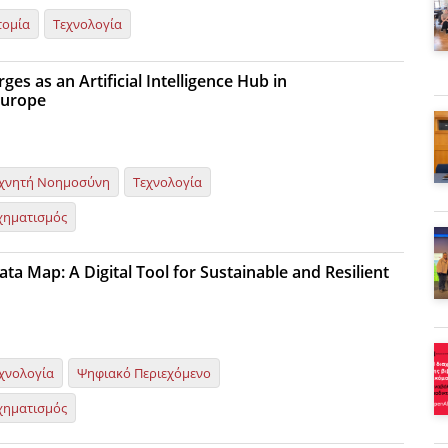
τομία
Τεχνολογία
s as an Artificial Intelligence Hub in
Europe
χνητή Νοημοσύνη
Τεχνολογία
χηματισμός
ta Map: A Digital Tool for Sustainable and Resilient
χνολογία
Ψηφιακό Περιεχόμενο
χηματισμός