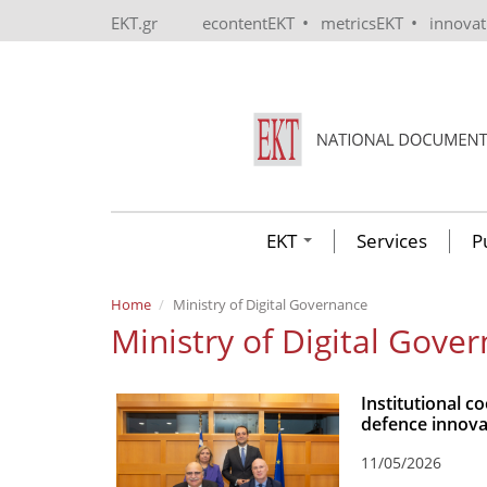
Skip to main content
•
•
EKT.gr
econtentEKT
metricsEKT
innova
EKT
Services
P
Home
Ministry of Digital Governance
Ministry of Digital Gove
Institutional 
defence innova
11/05/2026