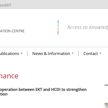
tionEKT
ublications
News & Information
Contact
rnance
cooperation between EKT and HCDI to strengthen
tion