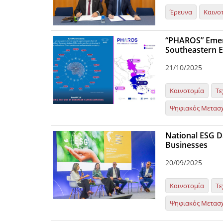
Έρευνα
Καινο
“PHAROS” Emerge
Southeastern 
21/10/2025
Καινοτομία
Τε
Ψηφιακός Μετασ
National ESG Da
Businesses
20/09/2025
Καινοτομία
Τε
Ψηφιακός Μετασ