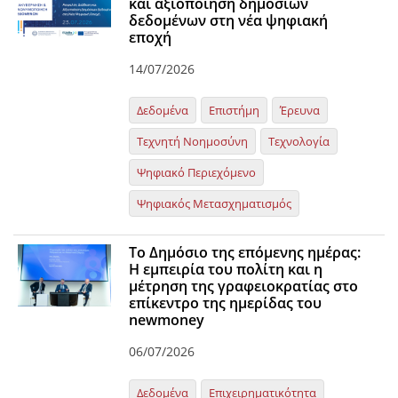
και αξιοποίηση δημόσιων
δεδομένων στη νέα ψηφιακή
News
εποχή
Events
14/07/2026
Press Centre
Δεδομένα
Επιστήμη
Έρευνα
"Innovation, Research & Technology" magazine
Τεχνητή Νοημοσύνη
Τεχνολογία
Contact
Ψηφιακό Περιεχόμενο
Ψηφιακός Μετασχηματισμός
Helpdesks
Telephone & email Directory
Το Δημόσιο της επόμενης ημέρας:
Η εμπειρία του πολίτη και η
Access to EKT
μέτρηση της γραφειοκρατίας στο
επίκεντρο της ημερίδας του
newmoney
06/07/2026
Δεδομένα
Επιχειρηματικότητα