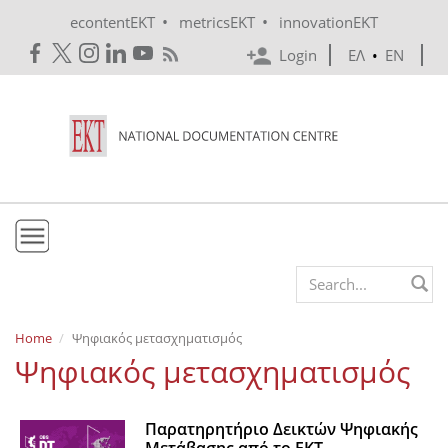
Skip to main content
•
•
econtentEKT
metricsEKT
innovationEKT
Login
ΕΛ
•
EN
EKT
Search form
Mission & Vision
Home
Ψηφιακός μετασχηματισμός
Ψηφιακός μετασχηματισμός
Policies
History
Παρατηρητήριο Δεικτών Ψηφιακής
e-Infrastructure