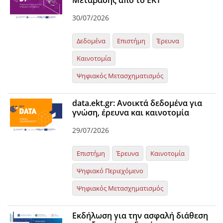
Μετάβασης από το ΕΚΤ
Organisational Structure
30/07/2026
EKT Tenders
Δεδομένα
Επιστήμη
Έρευνα
EKT Websites
Καινοτομία
Projects
Ψηφιακός Μετασχηματισμός
Services
data.ekt.gr: Ανοικτά δεδομένα για
Publications
γνώση, έρευνα και καινοτομία
29/07/2026
Annual Reports
Publications for R&D Metrics & Indicators
Επιστήμη
Έρευνα
Καινοτομία
Publications for Libraries
Ψηφιακό Περιεχόμενο
Informational Publications
Ψηφιακός Μετασχηματισμός
News & Information
Εκδήλωση για την ασφαλή διάθεση