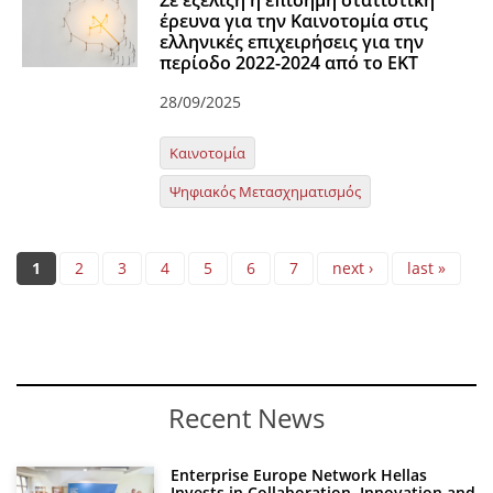
Σε εξέλιξη η επίσημη στατιστική
έρευνα για την Καινοτομία στις
ελληνικές επιχειρήσεις για την
περίοδο 2022-2024 από το ΕΚΤ
28/09/2025
Καινοτομία
Ψηφιακός Μετασχηματισμός
Pages
1
2
3
4
5
6
7
next ›
last »
Recent News
Enterprise Europe Network Hellas
Invests in Collaboration, Innovation and