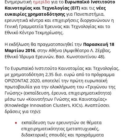
Ενημερωτική
ημερίδα
για το
Ευρωπαϊκό Ινστιτούτο
Καινοτομίας και Τεχνολογίας (ΕΙΤ)
και τις
νέες
News
ευκαιρίες χρηματοδότησης
για Πανεπιστήμια,
ερευνητικά κέντρα και επιχειρήσεις διοργανώνουν η
Events
Γενική Γραμματεία Έρευνας και Τεχνολογίας και το
Press Centre
Εθνικό Κέντρο Τεκμηρίωσης.
"Innovation, Research & Technology" magazine
Η εκδήλωση θα πραγματοποιηθεί την
Παρασκευή 18
Μαρτίου 2016
, στην Αθήνα (Αμφιθέατρο Λ. Ζέρβας,
Εθνικό Ίδρυμα Ερευνών, Βασ. Κωνσταντίνου 48).
Contact
Το Ευρωπαϊκό Ινστιτούτο Καινοτομίας και Τεχνολογίας,
με χρηματοδότηση 2,35 δισ. ευρώ από το πρόγραμμα
Helpdesks
ΟΡΙΖΟΝΤΑΣ 2020, αποτελεί την πρώτη ευρωπαϊκή
Telephone & email Directory
πρωτοβουλία για την ολοκλήρωση του «Τριγώνου της
Γνώσης» (εκπαίδευση, έρευνα, επιχειρηματικότητα)
Access to EKT
μέσω των «Κοινοτήτων Γνώσης και Καινοτομίας»
(Knowledge Innovation Clusters, KICs). Αναπτύσσει
δράσεις για τη(ν):
εκπαίδευση των ερευνητών σε θέματα
επιχειρηματικότητας (μεταπτυχιακές,
διδακτορικές σπουδές και προγράμματα