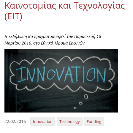
Καινοτομίας και Τεχνολογίας
Organisational Structure
(ΕΙΤ)
EKT Tenders
EKT Websites
Η εκδήλωση θα πραγματοποιηθεί την Παρασκευή 18
Projects
Μαρτίου 2016, στο Εθνικό Ίδρυμα Ερευνών.
Services
Publications
Annual Reports
Publications for R&D Metrics & Indicators
Publications for Libraries
Informational Publications
22.02.2016
Innovation
Technology
Funding
News & Information