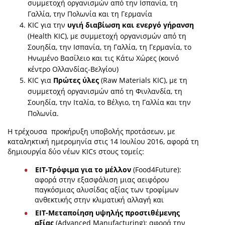
συμμετοχή οργανισμών από την Ισπανία, τη
Γαλλία, την Πολωνία και τη Γερμανία
KIC για την
υγιή διαβίωση και ενεργό γήρανση
(Health KIC), με συμμετοχή οργανισμών από τη
Σουηδία, την Ισπανία, τη Γαλλία, τη Γερμανία, το
Ηνωμένο Βασίλειο και τις Κάτω Χώρες (κοινό
κέντρο Ολλανδίας-Βελγίου)
KIC για
Πρώτες ύλες
(Raw Materials KIC), με τη
συμμετοχή οργανισμών από τη Φινλανδία, τη
Σουηδία, την Ιταλία, το Βέλγιο, τη Γαλλία και την
Πολωνία.
Η τρέχουσα προκήρυξη υποβολής προτάσεων, με
καταληκτική ημερομηνία στις 14 Ιουλίου 2016, αφορά τη
δημιουργία δύο νέων KICs στους τομείς:
EIT-Τρόφιμα για το μέλλον
(Food4Future):
αφορά στην εξασφάλιση μιας αειφόρου
παγκόσμιας αλυσίδας αξίας των τροφίμων
ανθεκτικής στην κλιματική αλλαγή και
EIT-Μεταποίηση υψηλής προστιθέμενης
αξίας
(Advanced Manufacturing): αφορά την