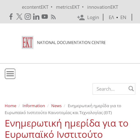
Skip to main content
•
•
econtentEKT
metricsEKT
innovationEKT
Login
ΕΛ
•
EN
EKT
Search form
Mission & Vision
Home
Information
News
Ενημερωτική ημερίδα για το
Ευρωπαϊκό Ινστιτούτο Καινοτομίας και Τεχνολογίας (ΕΙΤ)
Policies
Ενημερωτική ημερίδα για το
History
Ευρωπαϊκό Ινστιτούτο
e-Infrastructure