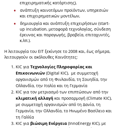
επιχειρηματικής κατάρτισης),
ανάπτυξη καινοτόμων προϊόντων, υπηρεσιών
και επιχειρηματικών μοντέλων,
δημιουργία και ανάπτυξη επιχειρήσεων (start-
up incubation, μεταφορά τεχνολογίας, σύνδεση
έρευνας και παραγωγής, βραβεία, επιταχυντές,
κ.λπ.).
Η λειτουργία του ΕΙΤ ξεκίνησε το 2008 και, έως σήμερα,
λειτουργούν οι ακόλουθες Κοινότητες:
KIC για
Τεχνολογίες Πληροφορίας και
Επικοινωνιών
(Digital KIC), με συμμετοχή
οργανισμών από τη Φινλανδία, τη Σουηδία, την
Ολλανδία, την Ιταλία και τη Γερμανία
KIC για τον μετριασμό των επιπτώσεων από την
κλιματική αλλαγή
και προσαρμογή (Climate KIC),
με συμμετοχή οργανισμών από τη Δανία, τη
Γερμανία, την Ολλανδία, το Ηνωμένο Βασίλειο και
τη Γαλλία
KIC για
βιώσιμη Ενέργεια
(InnoEnergy KIC), με