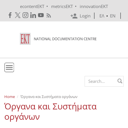
Skip to main content
•
•
econtentEKT
metricsEKT
innovationEKT
Login
ΕΛ
•
EN
EKT
Search form
Mission & Vision
Home
Όργανα και Συστήματα οργάνων
Όργανα και Συστήματα
Policies
οργάνων
History
e-Infrastructure