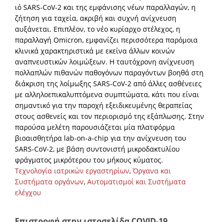
ιό SARS-CoV-2 και της εμφάνισης νέων παραλλαγών, η
ζήτηση για ταχεία, ακριβή και συχνή ανίχνευση
αυξάνεται. Επιπλέον, το νέο κυρίαρχο στέλεχος, η
παραλλαγή Omicron, εμφανίζει περισσότερα παρόμοια
κλινικά χαρακτηριστικά με εκείνα άλλων κοινών
αναπνευστικών λοιμώξεων. Η ταυτόχρονη ανίχνευση
πολλαπλών πιθανών παθογόνων παραγόντων βοηθά στη
διάκριση της λοίμωξης SARS-CoV-2 από άλλες ασθένειες
με αλληλοεπικαλυπτόμενα συμπτώματα, κάτι που είναι
σημαντικό για την παροχή εξειδικευμένης θεραπείας
στους ασθενείς και τον περιορισμό της εξάπλωσης. Στην
παρούσα μελέτη παρουσιάζεται μία πλατφόρμα
βιοαισθητήρα lab-on-a-chip για την ανίχνευση του
SARS-CoV-2, με βάση συντονιστή μικροδακτυλίου
φράγματος μικρότερου του μήκους κύματος.
Τεχνολογία ιατρικών εργαστηρίων
,
Όργανα και
Συστήματα οργάνων
,
Αυτοματισμοί και Συστήματα
ελέγχου
Επιστροφή στην ιστοσελίδα COVID-19