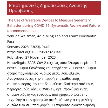
Επιστημονικές Δημοσιεύσεις Ανοικτής
Organisational Structure
Πρόσβασης
EKT Tenders
The Use of Wearable Devices to Measure Sedentary
EKT Websites
Behavior during COVID-19: Systematic Review and Future
Recommendations
Projects
Yehuda Weizman, Adin Ming Tan and Franz Konstantin
Fuss
Services
Sensors 2023, 23(23), 9449,
Publications
https://doi.org/10.3390/s23239449
Published: 27 November 2023
Η πανδημία SARS-CoV-2 είχε ως αποτέλεσμα περίπου 7
Annual Reports
εκατομμύρια θανάτους και επηρέασε 767 εκατομμύρια
άτομα παγκοσμίως, κυρίως μέσω λοιμώξεων.
Publications for R&D Metrics & Indicators
Αναγνωρίζοντας την επιρροή της καθιστικής
Publications for Libraries
συμπεριφοράς, που επιδεινώθηκε ιδιαίτερα από τους
περιορισμούς λόγω COVID-19, έχει προκύψει ένας
Informational Publications
σημαντικός όγκος έρευνας, που χρησιμοποιεί την
τεχνολογία των φορητών αισθητήρων για τη μελέτη
News & Information
αυτών των συμπεριφορών. Η παρούσα ολοκληρωμένη