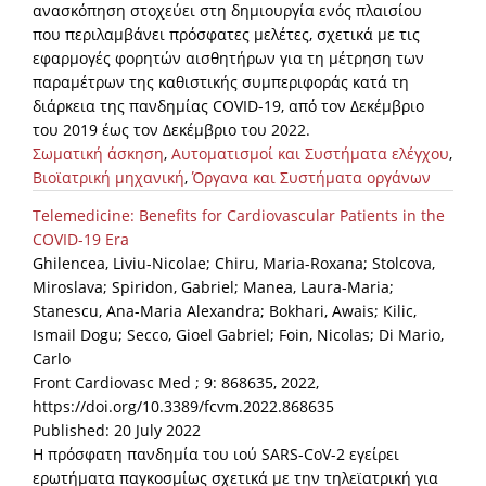
ανασκόπηση στοχεύει στη δημιουργία ενός πλαισίου
που περιλαμβάνει πρόσφατες μελέτες, σχετικά με τις
News
εφαρμογές φορητών αισθητήρων για τη μέτρηση των
Events
παραμέτρων της καθιστικής συμπεριφοράς κατά τη
διάρκεια της πανδημίας COVID-19, από τον Δεκέμβριο
Press Centre
του 2019 έως τον Δεκέμβριο του 2022.
"Innovation, Research & Technology" magazine
Σωματική άσκηση
,
Αυτοματισμοί και Συστήματα ελέγχου
,
Βιοϊατρική μηχανική
,
Όργανα και Συστήματα οργάνων
Contact
Telemedicine: Benefits for Cardiovascular Patients in the
COVID-19 Era
Ghilencea, Liviu-Nicolae; Chiru, Maria-Roxana; Stolcova,
Helpdesks
Miroslava; Spiridon, Gabriel; Manea, Laura-Maria;
Telephone & email Directory
Stanescu, Ana-Maria Alexandra; Bokhari, Awais; Kilic,
Ismail Dogu; Secco, Gioel Gabriel; Foin, Nicolas; Di Mario,
Access to EKT
Carlo
Front Cardiovasc Med ; 9: 868635, 2022,
https://doi.org/10.3389/fcvm.2022.868635
Published: 20 July 2022
Η πρόσφατη πανδημία του ιού SARS-CoV-2 εγείρει
ερωτήματα παγκοσμίως σχετικά με την τηλεϊατρική για