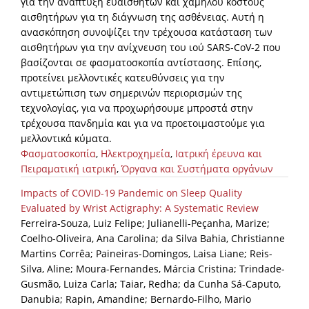
για την ανάπτυξη ευαίσθητων και χαμηλού κόστους
αισθητήρων για τη διάγνωση της ασθένειας. Αυτή η
ανασκόπηση συνοψίζει την τρέχουσα κατάσταση των
αισθητήρων για την ανίχνευση του ιού SARS-CoV-2 που
βασίζονται σε φασματοσκοπία αντίστασης. Επίσης,
προτείνει μελλοντικές κατευθύνσεις για την
αντιμετώπιση των σημερινών περιορισμών της
τεχνολογίας, για να προχωρήσουμε μπροστά στην
τρέχουσα πανδημία και για να προετοιμαστούμε για
μελλοντικά κύματα.
Φασματοσκοπία
,
Ηλεκτροχημεία
,
Ιατρική έρευνα και
Πειραματική ιατρική
,
Όργανα και Συστήματα οργάνων
Impacts of COVID-19 Pandemic on Sleep Quality
Evaluated by Wrist Actigraphy: A Systematic Review
Ferreira-Souza, Luiz Felipe; Julianelli-Peçanha, Marize;
Coelho-Oliveira, Ana Carolina; da Silva Bahia, Christianne
Martins Corrêa; Paineiras-Domingos, Laisa Liane; Reis-
Silva, Aline; Moura-Fernandes, Márcia Cristina; Trindade-
Gusmão, Luiza Carla; Taiar, Redha; da Cunha Sá-Caputo,
Danubia; Rapin, Amandine; Bernardo-Filho, Mario