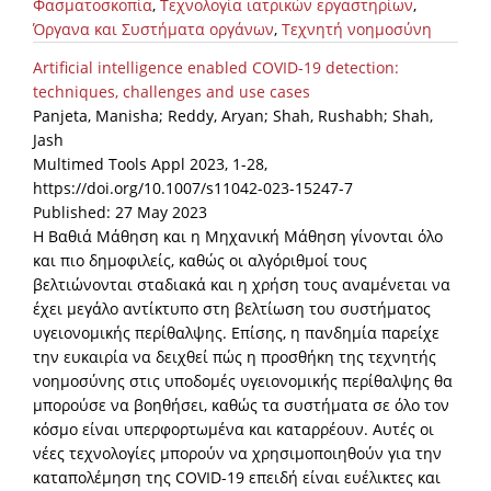
Φασματοσκοπία
,
Τεχνολογία ιατρικών εργαστηρίων
,
Όργανα και Συστήματα οργάνων
,
Τεχνητή νοημοσύνη
Artificial intelligence enabled COVID-19 detection:
techniques, challenges and use cases
Panjeta, Manisha; Reddy, Aryan; Shah, Rushabh; Shah,
Jash
Multimed Tools Appl 2023, 1-28,
https://doi.org/10.1007/s11042-023-15247-7
Published: 27 May 2023
Η Βαθιά Μάθηση και η Μηχανική Μάθηση γίνονται όλο
και πιο δημοφιλείς, καθώς οι αλγόριθμοί τους
βελτιώνονται σταδιακά και η χρήση τους αναμένεται να
έχει μεγάλο αντίκτυπο στη βελτίωση του συστήματος
υγειονομικής περίθαλψης. Επίσης, η πανδημία παρείχε
την ευκαιρία να δειχθεί πώς η προσθήκη της τεχνητής
νοημοσύνης στις υποδομές υγειονομικής περίθαλψης θα
μπορούσε να βοηθήσει, καθώς τα συστήματα σε όλο τον
κόσμο είναι υπερφορτωμένα και καταρρέουν. Αυτές οι
νέες τεχνολογίες μπορούν να χρησιμοποιηθούν για την
καταπολέμηση της COVID-19 επειδή είναι ευέλικτες και