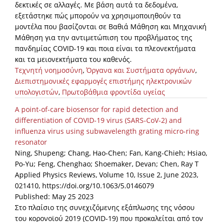
δεκτικές σε αλλαγές. Με βάση αυτά τα δεδομένα,
εξετάστηκε πώς μπορούν να χρησιμοποιηθούν τα
μοντέλα που βασίζονται σε Βαθιά Μάθηση και Μηχανική
Μάθηση για την αντιμετώπιση του προβλήματος της
πανδημίας COVID-19 και ποια είναι τα πλεονεκτήματα
και τα μειονεκτήματα του καθενός.
Τεχνητή νοημοσύνη
,
Όργανα και Συστήματα οργάνων
,
Διεπιστημονικές εφαρμογές επιστήμης ηλεκτρονικών
υπολογιστών
,
Πρωτοβάθμια φροντίδα υγείας
A point-of-care biosensor for rapid detection and
differentiation of COVID-19 virus (SARS-CoV-2) and
influenza virus using subwavelength grating micro-ring
resonator
Ning, Shupeng; Chang, Hao-Chen; Fan, Kang-Chieh; Hsiao,
Po-Yu; Feng, Chenghao; Shoemaker, Devan; Chen, Ray T
Applied Physics Reviews, Volume 10, Issue 2, June 2023,
021410, https://doi.org/10.1063/5.0146079
Published: May 25 2023
Στο πλαίσιο της συνεχιζόμενης εξάπλωσης της νόσου
του κορονοϊού 2019 (COVID-19) που προκαλείται από τον