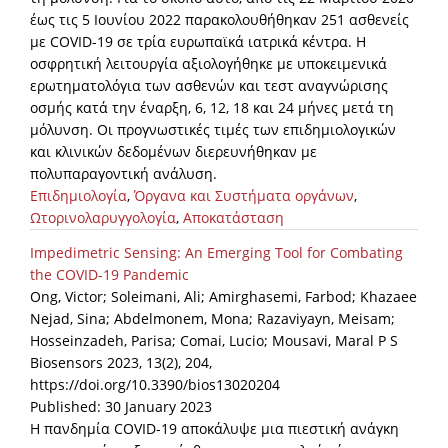
έως τις 5 Ιουνίου 2022 παρακολουθήθηκαν 251 ασθενείς
με COVID-19 σε τρία ευρωπαϊκά ιατρικά κέντρα. Η
οσφρητική λειτουργία αξιολογήθηκε με υποκειμενικά
ερωτηματολόγια των ασθενών και τεστ αναγνώρισης
οσμής κατά την έναρξη, 6, 12, 18 και 24 μήνες μετά τη
μόλυνση. Οι προγνωστικές τιμές των επιδημιολογικών
και κλινικών δεδομένων διερευνήθηκαν με
πολυπαραγοντική ανάλυση.
Επιδημιολογία
,
Όργανα και Συστήματα οργάνων
,
Ωτορινολαρυγγολογία
,
Αποκατάσταση
Impedimetric Sensing: An Emerging Tool for Combating
the COVID-19 Pandemic
Ong, Victor; Soleimani, Ali; Amirghasemi, Farbod; Khazaee
Nejad, Sina; Abdelmonem, Mona; Razaviyayn, Meisam;
Hosseinzadeh, Parisa; Comai, Lucio; Mousavi, Maral P S
Biosensors 2023, 13(2), 204,
https://doi.org/10.3390/bios13020204
Published: 30 January 2023
Η πανδημία COVID-19 αποκάλυψε μια πιεστική ανάγκη