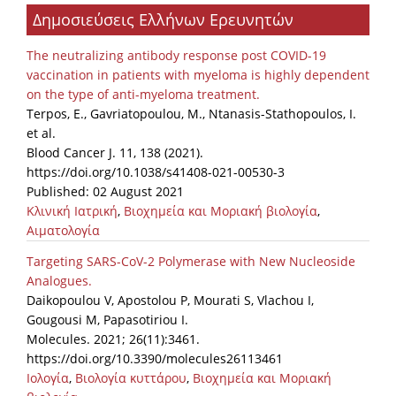
Δημοσιεύσεις Ελλήνων Ερευνητών
Organisational Structure
EKT Tenders
The neutralizing antibody response post COVID-19
vaccination in patients with myeloma is highly dependent
EKT Websites
on the type of anti-myeloma treatment.
Terpos, E., Gavriatopoulou, M., Ntanasis-Stathopoulos, I.
Projects
et al.
Blood Cancer J. 11, 138 (2021).
Services
https://doi.org/10.1038/s41408-021-00530-3
Publications
Published: 02 August 2021
Κλινική Ιατρική
,
Βιοχημεία και Μοριακή βιολογία
,
Αιματολογία
Annual Reports
Targeting SARS-CoV-2 Polymerase with New Nucleoside
Publications for R&D Metrics & Indicators
Analogues.
Daikopoulou V, Apostolou P, Mourati S, Vlachou I,
Publications for Libraries
Gougousi M, Papasotiriou I.
Informational Publications
Molecules. 2021; 26(11):3461.
https://doi.org/10.3390/molecules26113461
News & Information
Ιολογία
,
Βιολογία κυττάρου
,
Βιοχημεία και Μοριακή