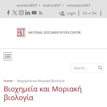
Skip to main content
•
•
econtentEKT
metricsEKT
innovationEKT
Login
ΕΛ
•
EN
EKT
Search form
Mission & Vision
Home
Βιοχημεία και Μοριακή βιολογία
Βιοχημεία και Μοριακή
Policies
βιολογία
History
e-Infrastructure