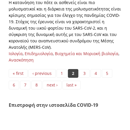
Η κατανόηση του πότε οι ασθενείς είναι πιο
μολυσματικοί και η διάρκεια της μολυσματικότητας είναι
κρίσιμης σημασίας για τον έλεγχο της πανδημίας COVID-
19. Στόχος της έρευνας είναι να χαρακτηριστεί η
δυναμική του ιικού φορτίου του SARS-CoV-2, και η
σύγκριση της δυναμική αυτής με του SARS-CoV και του
κοροναϊού του αναπνευστικού συνδρόμου της Μέσης
Ανατολής (MERS-CoV).
Ιολογία
,
Επιδημιολογία
,
Βιοχημεία και Μοριακή βιολογία
,
Ανασκόπηση
Pages
« first
‹ previous
1
2
3
4
5
6
7
8
next ›
last »
Επιστροφή στην ιστοσελίδα COVID-19