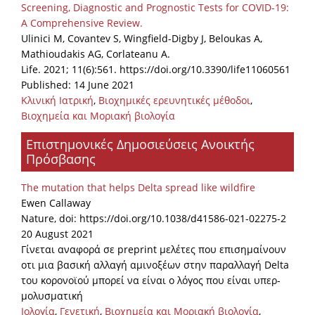
Screening, Diagnostic and Prognostic Tests for COVID-19:
A Comprehensive Review.
Ulinici M, Covantev S, Wingfield-Digby J, Beloukas A,
Mathioudakis AG, Corlateanu A.
Life. 2021; 11(6):561. https://doi.org/10.3390/life11060561
Published: 14 June 2021
Κλινική Ιατρική
,
Βιοχημικές ερευνητικές μέθοδοι
,
Βιοχημεία και Μοριακή βιολογία
Επιστημονικές Δημοσιεύσεις Ανοικτής
Πρόσβασης
The mutation that helps Delta spread like wildfire
Ewen Callaway
Nature, doi: https://doi.org/10.1038/d41586-021-02275-2
20 August 2021
Γίνεται αναφορά σε preprint μελέτες που επισημαίνουν
οτι μια βασική αλλαγή αμινοξέων στην παραλλαγή Delta
του κορονοϊού μπορεί να είναι ο λόγος που είναι υπερ-
μολυσματική
Ιολογία
,
Γενετική
,
Βιοχημεία και Μοριακή βιολογία
,