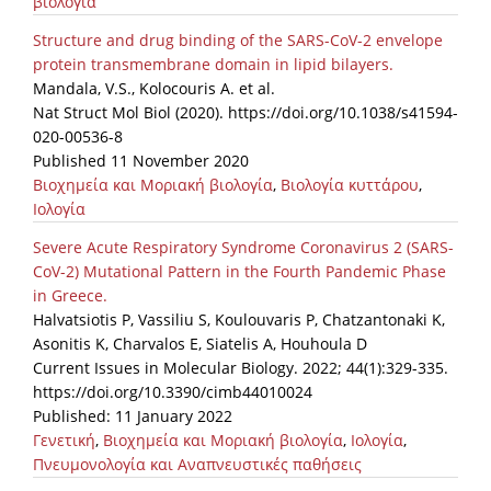
βιολογία
News
Structure and drug binding of the SARS-CoV-2 envelope
protein transmembrane domain in lipid bilayers.
Events
Mandala, V.S., Kolocouris A. et al.
Nat Struct Mol Biol (2020). https://doi.org/10.1038/s41594-
Press Centre
020-00536-8
"Innovation, Research & Technology" magazine
Published 11 November 2020
Βιοχημεία και Μοριακή βιολογία
,
Βιολογία κυττάρου
,
Contact
Ιολογία
Severe Acute Respiratory Syndrome Coronavirus 2 (SARS-
Helpdesks
CoV-2) Mutational Pattern in the Fourth Pandemic Phase
in Greece.
Telephone & email Directory
Halvatsiotis P, Vassiliu S, Koulouvaris P, Chatzantonaki K,
Asonitis K, Charvalos E, Siatelis A, Houhoula D
Access to EKT
Current Issues in Molecular Biology. 2022; 44(1):329-335.
https://doi.org/10.3390/cimb44010024
Published: 11 January 2022
Γενετική
,
Βιοχημεία και Μοριακή βιολογία
,
Ιολογία
,
Πνευμονολογία και Αναπνευστικές παθήσεις