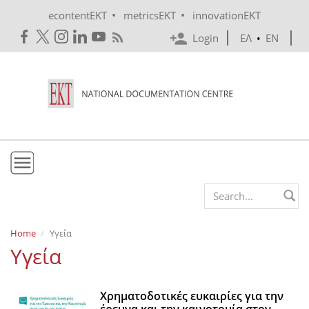
Skip to main content
•
•
econtentEKT
metricsEKT
innovationEKT
Login
ΕΛ
•
EN
EKT
Search form
Mission & Vision
Home
Υγεία
Υγεία
Policies
History
Χρηματοδοτικές ευκαιρίες για την
e-Infrastructure