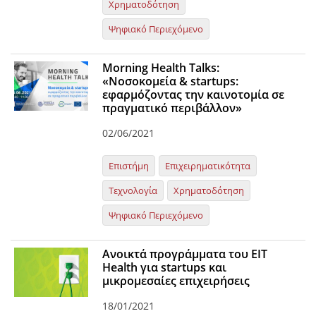
Χρηματοδότηση
News
Ψηφιακό Περιεχόμενο
Events
Morning Health Talks:
Press Centre
«Νοσοκομεία & startups:
εφαρμόζοντας την καινοτομία σε
"Innovation, Research & Technology" magazine
πραγματικό περιβάλλον»
Contact
02/06/2021
Επιστήμη
Επιχειρηματικότητα
Helpdesks
Τεχνολογία
Χρηματοδότηση
Telephone & email Directory
Ψηφιακό Περιεχόμενο
Access to EKT
Ανοικτά προγράμματα του EIT
Health για startups και
μικρομεσαίες επιχειρήσεις
18/01/2021