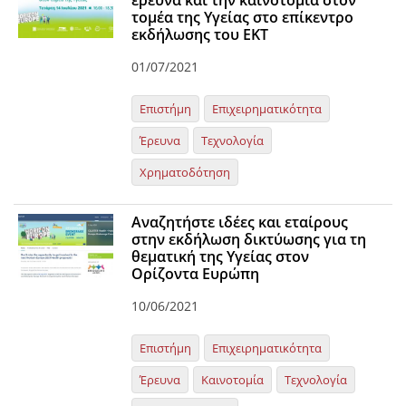
έρευνα και την καινοτομία στον
τομέα της Υγείας στο επίκεντρο
Organisational Structure
εκδήλωσης του ΕΚΤ
EKT Tenders
01/07/2021
EKT Websites
Επιστήμη
Επιχειρηματικότητα
Projects
Έρευνα
Τεχνολογία
Services
Χρηματοδότηση
Publications
Αναζητήστε ιδέες και εταίρους
στην εκδήλωση δικτύωσης για τη
Annual Reports
θεματική της Υγείας στον
Ορίζοντα Ευρώπη
Publications for R&D Metrics & Indicators
10/06/2021
Publications for Libraries
Informational Publications
Επιστήμη
Επιχειρηματικότητα
Έρευνα
Καινοτομία
Τεχνολογία
News & Information