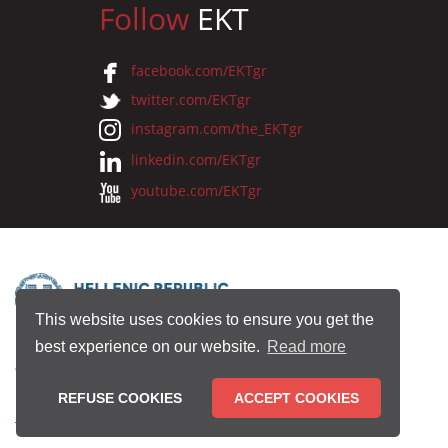
Follow
EKT
facebook.com/EKTgr
twitter.com/EKTgr
instagram.com/the_EKTgr
linkedin.com/EKTgr
youtube.com/EKTgr
This website uses cookies to ensure you get the
best experience on our website.
Read more
© 2026 National Documentation Centre
REFUSE COOKIES
ACCEPT COOKIES
Terms of Use
•
Privacy Policy
•
Copyright Notice
•
Credits