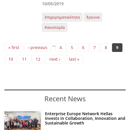
10/05/2019
Επιχειρηματικότητα
Έρευνα
Καινοτομία
Pages
…
« first
‹ previous
4
5
6
7
8
9
10
11
12
next ›
last »
Recent News
Enterprise Europe Network Hellas
Invests in Collaboration, Innovation and
Sustainable Growth