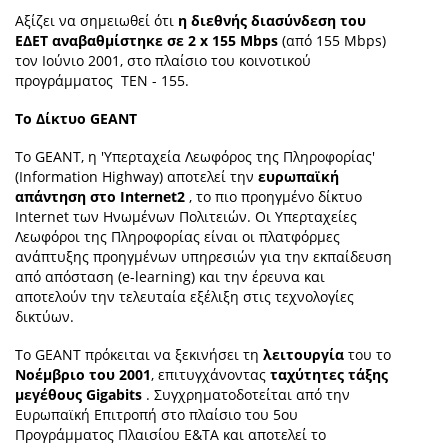
Αξίζει να σημειωθεί ότι
η διεθνής διασύνδεση του
ΕΔΕΤ αναβαθμίστηκε σε 2 x 155 Mbps
(από 155 Mbps)
τον Ιούνιο 2001, στο πλαίσιο του κοινοτικού
προγράμματος ΤΕΝ - 155.
To Δίκτυο GEANT
Το GEANT, η 'Υπερταχεία Λεωφόρος της Πληροφορίας'
(Information Highway) αποτελεί την
ευρωπαϊκή
απάντηση στο Internet2
, το πιο προηγμένο δίκτυο
Internet των Ηνωμένων Πολιτειών. Οι Υπερταχείες
Λεωφόροι της Πληροφορίας είναι οι πλατφόρμες
ανάπτυξης προηγμένων υπηρεσιών για την εκπαίδευση
από απόσταση (e-learning) και την έρευνα και
αποτελούν την τελευταία εξέλιξη στις τεχνολογίες
δικτύων.
Το GEANT πρόκειται να ξεκινήσει τη
λειτουργία
του το
Νοέμβριο του 2001
, επιτυγχάνοντας
ταχύτητες τάξης
μεγέθους Gigabits
. Συγχρηματοδοτείται από την
Ευρωπαϊκή Επιτροπή στο πλαίσιο του 5ου
Προγράμματος Πλαισίου Ε&ΤΑ και αποτελεί το