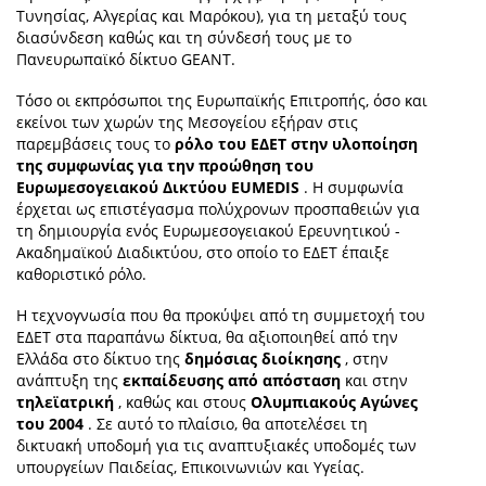
Τυνησίας, Αλγερίας και Μαρόκου), για τη μεταξύ τους
διασύνδεση καθώς και τη σύνδεσή τους με το
Πανευρωπαϊκό δίκτυο GEANT.
Τόσο οι εκπρόσωποι της Ευρωπαϊκής Επιτροπής, όσο και
εκείνοι των χωρών της Μεσογείου εξήραν στις
παρεμβάσεις τους το
ρόλο του ΕΔΕΤ στην υλοποίηση
της συμφωνίας για την προώθηση του
Ευρωμεσογειακού Δικτύου EUMEDIS
. Η συμφωνία
έρχεται ως επιστέγασμα πολύχρονων προσπαθειών για
τη δημιουργία ενός Ευρωμεσογειακού Ερευνητικού -
Ακαδημαϊκού Διαδικτύου, στο οποίο το ΕΔΕΤ έπαιξε
καθοριστικό ρόλο.
Η τεχνογνωσία που θα προκύψει από τη συμμετοχή του
ΕΔΕΤ στα παραπάνω δίκτυα, θα αξιοποιηθεί από την
Ελλάδα στο δίκτυο της
δημόσιας διοίκησης
, στην
ανάπτυξη της
εκπαίδευσης από απόσταση
και στην
τηλεϊατρική
, καθώς και στους
Ολυμπιακούς Αγώνες
του 2004
. Σε αυτό το πλαίσιο, θα αποτελέσει τη
δικτυακή υποδομή για τις αναπτυξιακές υποδομές των
υπουργείων Παιδείας, Επικοινωνιών και Υγείας.