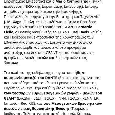
Ευρωπαϊκής Επιτροπής) και o
Mario Campolargo (
Γενική
Διεύθυνση INFSO της Ευρωπαϊκής Επιτροπής). Επίσης,
News
απηύθυνε χαιρετισμό μέσω τηλεδιάσκεψης ο
Πορτογάλος Υπουργός για την Επιστήμη και Τεχνολογία,
Events
J. M. Gago
. Ομιλητές της εκδήλωσης ήταν ο Πρόεδρος
Press Centre
της Διαχειριστικής Επιτροπής του GEANT
Fernardo
Liello
, ο Γενικός Διευθυντής του DANTE
Dai Davis
, καθώς
"Innovation, Research & Technology" magazine
και Πρόεδροι και εκπρόσωποι της Κοινοπραξίας των
Εθνικών Ακαδημαϊκών και Ερευνητικών Δικτύων, οι
Contact
οποίοι αναφέρθηκαν αναλυτικά στο πρόγραμμα
ανάπτυξης του δικτύου GEANT και παρουσίασαν το
προφίλ των Ακαδημαϊκών και Ερευνητικών τους
δικτύων.
Helpdesks
Telephone & email Directory
Στο πλαίσιο της εκδήλωσης πραγματοποιήθηκε
συμφωνία μεταξύ του DANTE
(βρετανικός οργανισμός
Access to EKT
που συστάθηκε από τα Εθνικά Ερευνητικά Δίκτυα της
Ευρώπης και έχει την ευθύνη διαχείρισης του GEANT),
των τεσσάρων Ευρωμεσογειακών χωρών - μελών του
GEANT
(Ελλάδα - ΕΔΕΤ, Ιταλία - INFN, Γαλλία - RENATER,
Ισπανία - RedIRIS), και
των Μεσογειακών Ερευνητικών
Δικτύων εκτός Ευρωπαϊκής Ένωσης
(Τουρκίας,
Ιορδανίας, Παλαιστινιακής αρχής, Ισραήλ, Κύπρου,