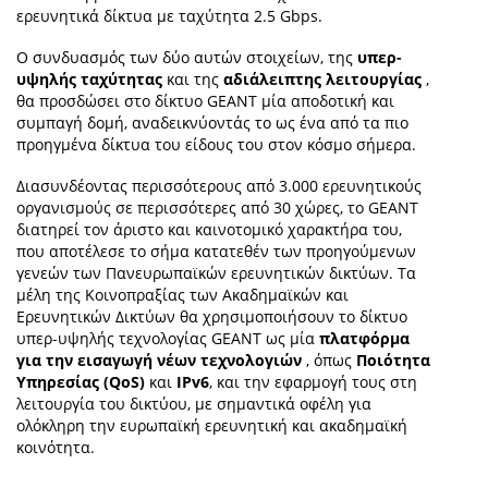
ερευνητικά δίκτυα με ταχύτητα 2.5 Gbps.
Ο συνδυασμός των δύο αυτών στοιχείων, της
υπερ-
υψηλής ταχύτητας
και της
αδιάλειπτης λειτουργίας
,
θα προσδώσει στο δίκτυο GEANT μία αποδοτική και
συμπαγή δομή, αναδεικνύοντάς το ως ένα από τα πιο
προηγμένα δίκτυα του είδους του στον κόσμο σήμερα.
Διασυνδέοντας περισσότερους από 3.000 ερευνητικούς
οργανισμούς σε περισσότερες από 30 χώρες, το GEANT
διατηρεί τον άριστο και καινοτομικό χαρακτήρα του,
που αποτέλεσε το σήμα κατατεθέν των προηγούμενων
γενεών των Πανευρωπαϊκών ερευνητικών δικτύων. Τα
μέλη της Κοινοπραξίας των Ακαδημαϊκών και
Ερευνητικών Δικτύων θα χρησιμοποιήσουν το δίκτυο
υπερ-υψηλής τεχνολογίας GEANT ως μία
πλατφόρμα
για την εισαγωγή νέων τεχνολογιών
, όπως
Ποιότητα
Υπηρεσίας (QoS)
και
IPv6
, και την εφαρμογή τους στη
λειτουργία του δικτύου, με σημαντικά οφέλη για
ολόκληρη την ευρωπαϊκή ερευνητική και ακαδημαϊκή
κοινότητα.