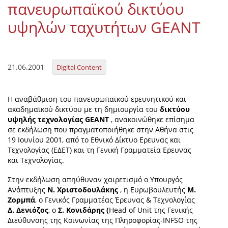
πανευρωπαϊκού δικτύου
Organisational Structure
υψηλών ταχυτήτων GEANT
EKT Tenders
EKT Websites
Projects
21.06.2001
Digital Content
Services
Η αναβάθμιση του πανευρωπαϊκού ερευνητικού και
Publications
ακαδημαϊκού δικτύου με τη δημιουργία του
δικτύου
υψηλής τεχνολογίας GEANT
, ανακοινώθηκε επίσημα
σε εκδήλωση που πραγματοποιήθηκε στην Αθήνα στις
Annual Reports
19 Ιουνίου 2001, από το Εθνικό Δίκτυο Ερευνας και
Τεχνολογίας (ΕΔΕΤ) και τη Γενική Γραμματεία Ερευνας
Publications for R&D Metrics & Indicators
και Τεχνολογίας.
Publications for Libraries
Στην εκδήλωση απηύθυναν χαιρετισμό ο Υπουργός
Ανάπτυξης
Ν. Χριστοδουλάκης
, η Ευρωβουλευτής
Μ.
Informational Publications
Ζορμπά
, ο Γενικός Γραμματέας Έρευνας & Τεχνολογίας
Δ. Δενιόζος
, ο
Σ. Κονιδάρης (
Head of Unit της Γενικής
News & Information
Διεύθυνσης της Κοινωνίας της Πληροφορίας-INFSO της