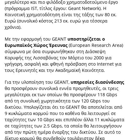
μεγαλύτερο και πιο φιλόδοξο χρηματοδοτούμενο έργο
(πρόγραμμα IST, τίτλος έργου: Geant Network). Η
Κοινοτική χρηματοδότηση είναι της τάξης των 80 εκ.
Ευρώ (συνολικό κόστος 213 εκ. ευρώ για τέσσερα
χρόνια).
Με την εφαρμογή του GEANT
υποστηρίζεται ο
Ευρωπαϊκός Χώρος Έρευνας
(European Research Area)
σύμφωνα με όσα συμφωνήθηκαν στη Διάσκεψη
Κορυφής της Λισσαβόνας τον Μάρτιο του 2000 για
γρήγορη, ασφαλή και φθηνή πρόσβαση στο Internet για
τους Ερευνητές και την Ακαδημαϊκή Κοινότητα.
Για την υλοποίηση του GEANT,
υπηρεσίες διασύνδεσης
θα προσφέρουν συνολικά εννέα προμηθευτές, οι τρεις
μεγαλύτεροι εκ των οποίων θα προσφέρουν 118 Gbps
από τη συνολική χωρητικότητα των 120 Gbps του
δικτύου. Υπολογίζεται ότι το GEANT θα αποτελείται από
9 κυκλώματα κορμού που το καθένα θα λειτουργεί σε
ταχύτητες των 10 Gbps και επιπλέον άλλα 11 κυκλώματα
σε ταχύτητες των 2.5 Gbps, τα οποία θα λειτουργήσουν
από την πρώτη ημέρα έναρξης του δικτύου. Σε αυτό το
δίκτυο κορμού θα συνδεθούν τουλάχιστον δέκα