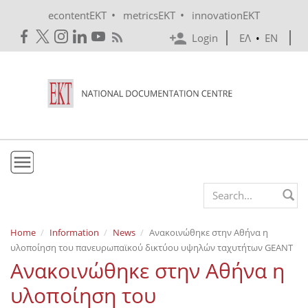
Skip to main content
•
•
econtentEKT
metricsEKT
innovationEKT
Login
ΕΛ
•
EN
EKT
Search form
Mission & Vision
Home
Information
News
Ανακοινώθηκε στην Αθήνα η
υλοποίηση του πανευρωπαϊκού δικτύου υψηλών ταχυτήτων GEANT
Policies
Ανακοινώθηκε στην Αθήνα η
History
υλοποίηση του
e-Infrastructure