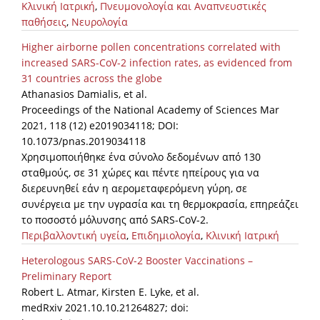
Κλινική Ιατρική
,
Πνευμονολογία και Αναπνευστικές
παθήσεις
,
Νευρολογία
News
Higher airborne pollen concentrations correlated with
Events
increased SARS-CoV-2 infection rates, as evidenced from
Press Centre
31 countries across the globe
Athanasios Damialis, et al.
"Innovation, Research & Technology" magazine
Proceedings of the National Academy of Sciences Mar
2021, 118 (12) e2019034118; DOI:
Contact
10.1073/pnas.2019034118
Χρησιμοποιήθηκε ένα σύνολο δεδομένων από 130
σταθμούς, σε 31 χώρες και πέντε ηπείρους για να
Helpdesks
διερευνηθεί εάν η αερομεταφερόμενη γύρη, σε
Telephone & email Directory
συνέργεια με την υγρασία και τη θερμοκρασία, επηρεάζει
το ποσοστό μόλυνσης από SARS-CoV-2.
Access to EKT
Περιβαλλοντική υγεία
,
Επιδημιολογία
,
Κλινική Ιατρική
Heterologous SARS-CoV-2 Booster Vaccinations –
Preliminary Report
Robert L. Atmar, Kirsten E. Lyke, et al.
medRxiv 2021.10.10.21264827; doi: