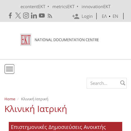
Skip to main content
•
•
econtentEKT
metricsEKT
innovationEKT
Login
ΕΛ
•
EN
EKT
Search form
Mission & Vision
Home
Κλινική Ιατρική
Κλινική Ιατρική
Policies
History
Επιστημονικές Δημοσιεύσεις Ανοικτής
e-Infrastructure