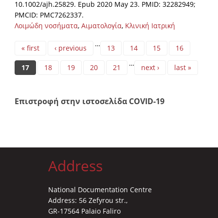
10.1002/ajh.25829. Epub 2020 May 23. PMID: 32282949;
PMCID: PMC7262337.
Λοιμώδη νοσήματα
,
Αιματολογία
,
Κλινική Ιατρική
Pages
…
« first
‹ previous
13
14
15
16
…
17
18
19
20
21
next ›
last »
Επιστροφή στην ιστοσελίδα COVID-19
Address
National Documentation Centre
Address: 56 Zefyrou str.,
GR-17564 Palaio Faliro