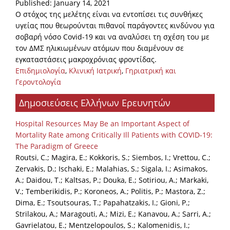
Published: January 14, 2021
Ο στόχος της μελέτης είναι να εντοπίσει τις συνθήκες
υγείας που θεωρούνται πιθανοί παράγοντες κινδύνου για
σοβαρή νόσο Covid-19 και να αναλύσει τη σχέση του με
τον ΔΜΣ ηλικιωμένων ατόμων που διαμένουν σε
εγκαταστάσεις μακροχρόνιας φροντίδας.
Επιδημιολογία
,
Κλινική Ιατρική
,
Γηριατρική και
Γεροντολογία
Δημοσιεύσεις Ελλήνων Ερευνητών
Hospital Resources May Be an Important Aspect of
Mortality Rate among Critically Ill Patients with COVID-19:
The Paradigm of Greece
Routsi, C.; Magira, E.; Kokkoris, S.; Siembos, I.; Vrettou, C.;
Zervakis, D.; Ischaki, E.; Malahias, S.; Sigala, I.; Asimakos,
A.; Daidou, T.; Kaltsas, P.; Douka, E.; Sotiriou, A.; Markaki,
V.; Temberikidis, P.; Koroneos, A.; Politis, P.; Mastora, Z.;
Dima, E.; Tsoutsouras, T.; Papahatzakis, I.; Gioni, P.;
Strilakou, A.; Maragouti, A.; Mizi, E.; Kanavou, A.; Sarri, A.;
Gavrielatou, E.; Mentzelopoulos, S.; Kalomenidis, I.;