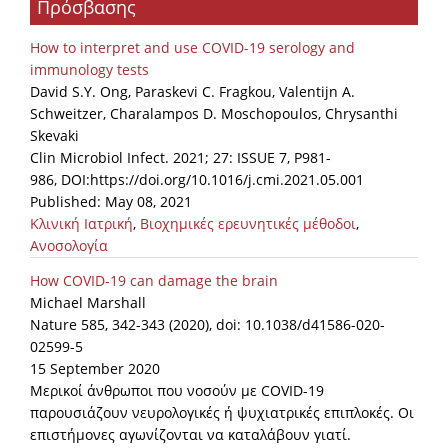
Πρόσβασης
Organisational Structure
How to interpret and use COVID-19 serology and
EKT Tenders
immunology tests
David S.Y. Ong, Paraskevi C. Fragkou, Valentijn A.
EKT Websites
Schweitzer, Charalampos D. Moschopoulos, Chrysanthi
Projects
Skevaki
Clin Microbiol Infect. 2021; 27: ISSUE 7, P981-
Services
986, DOI:https://doi.org/10.1016/j.cmi.2021.05.001
Published: May 08, 2021
Publications
Κλινική Ιατρική
,
Βιοχημικές ερευνητικές μέθοδοι
,
Ανοσολογία
Annual Reports
How COVID-19 can damage the brain
Michael Marshall
Publications for R&D Metrics & Indicators
Nature 585, 342-343 (2020), doi: 10.1038/d41586-020-
Publications for Libraries
02599-5
15 September 2020
Informational Publications
Μερικοί άνθρωποι που νοσούν με COVID-19
παρουσιάζουν νευρολογικές ή ψυχιατρικές επιπλοκές. Οι
News & Information
επιστήμονες αγωνίζονται να καταλάβουν γιατί.