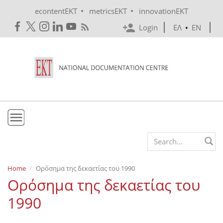
Skip to main content
•
•
econtentEKT
metricsEKT
innovationEKT
Login
ΕΛ
•
EN
EKT
Search form
Mission & Vision
Home
Ορόσημα της δεκαετίας του 1990
Ορόσημα της δεκαετίας του
Policies
1990
History
e-Infrastructure