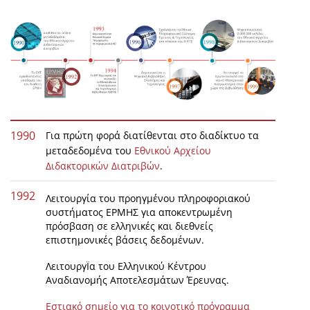
Organisational Structure
EKT Tenders
EKT Websites
Projects
Services
1990
Για πρώτη φορά διατίθενται στο διαδίκτυο τα
Publications
μεταδεδομένα του
Εθνικού Αρχείου
Διδακτορικών Διατριβών
.
Annual Reports
1992
Λειτουργία του προηγμένου πληροφοριακού
Publications for R&D Metrics & Indicators
συστήματος ΕΡΜΗΣ για αποκεντρωμένη
πρόσβαση σε ελληνικές και διεθνείς
Publications for Libraries
επιστημονικές βάσεις δεδομένων.
Informational Publications
ΛειτουργΪα του Ελληνικού Κέντρου
Αναδιανομής Αποτελεσμάτων Έρευνας.
News & Information
Εστιακό σημείο για το κοινοτικό πρόγραμμα