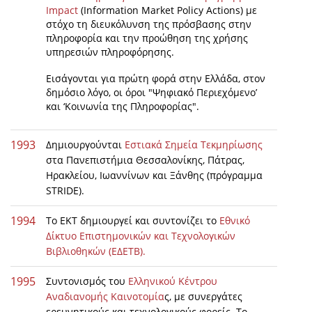
Impact
(Information Market Policy Actions) με
News
στόχο τη διευκόλυνση της πρόσβασης στην
πληροφορία και την προώθηση της χρήσης
Events
υπηρεσιών πληροφόρησης.
Press Centre
Εισάγονται για πρώτη φορά στην Ελλάδα, στον
δημόσιο λόγο, οι όροι "Ψηφιακό Περιεχόμενο’
"Innovation, Research & Technology" magazine
και ‘Κοινωνία της Πληροφορίας".
Contact
1993
Δημιουργούνται
Εστιακά Σημεία Τεκμηρίωσης
στα Πανεπιστήμια Θεσσαλονίκης, Πάτρας,
Helpdesks
Ηρακλείου, Ιωαννίνων και Ξάνθης (πρόγραμμα
STRIDE).
Telephone & email Directory
Access to EKT
1994
Το ΕΚΤ δημιουργεί και συντονίζει το
Εθνικό
Δίκτυο Επιστημονικών και Τεχνολογικών
Βιβλιοθηκών (ΕΔΕΤΒ).
1995
Συντονισμός του
Ελληνικού Κέντρου
Αναδιανομής Καινοτομία
ς, με συνεργάτες
ερευνητικούς και τεχνολογικούς φορείς. Το