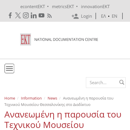
Skip to main content
•
•
econtentEKT
metricsEKT
innovationEKT
Login
ΕΛ
•
EN
EKT
Search form
Mission & Vision
Home
Information
News
Ανανεωμένη η παρουσία του
Τεχνικού Μουσείου Θεσσαλονίκης στο Διαδίκτυο
Policies
Ανανεωμένη η παρουσία του
History
Τεχνικού Μουσείου
e-Infrastructure