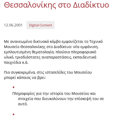
Θεσσαλονίκης στο Διαδίκτυο
Organisational Structure
EKT Tenders
12.06.2001
EKT Websites
Digital Content
Projects
Με ανανεωμένο δικτυακό κόμβο εμφανίζεται το Τεχνικό
Services
Μουσείο Θεσσαλονίκης στο Διαδίκτυο: νέα εμφάνιση,
εμπλουτισμένη θεματολογία, πλούσιο πληροφοριακό
Publications
υλικό, τρισδιάστατες αναπαραστάσεις, εκπαιδευτικά
παιχνίδια κ.ά.
Annual Reports
Πιο συγκεκριμένα, στις ιστοσελίδες του Μουσείου
μπορεί κάποιος να βρει:
Publications for R&D Metrics & Indicators
Publications for Libraries
Πληροφορίες για την ιστορία του Μουσείου και
Informational Publications
στοιχεία που διευκολύνουν την επίσκεψή του σε
αυτό.
News & Information