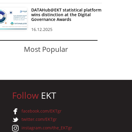
DATAHub@EKT statistical platform
wins distinction at the Digital
Governance Awards
16.12.2025
Most Popular
Follow
EKT
facebook.com/EKTgr
twitter.com/EKTgr
instagram.com/the_EKTgr