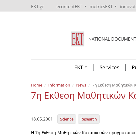
Skip to main content
•
•
EKT.gr
econtentEKT
metricsEKT
innova
EKT
Services
P
Home
Information
News
7η Εκθεση Μαθητικών 
7η Εκθεση Μαθητικών Κ
18.05.2001
Science
Research
Η 7η Εκθεση Μαθητικών Κατασκευών πραγματοποιή