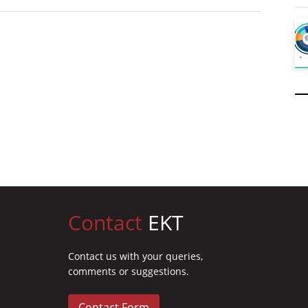
Contact
EKT
Contact us with your queries,
comments or suggestions.
Contact Form