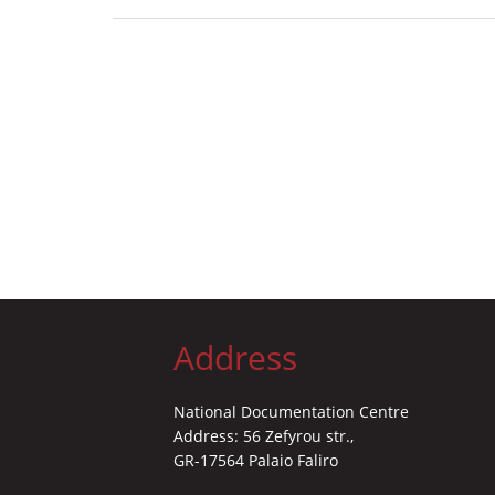
Address
National Documentation Centre
Address: 56 Zefyrou str.,
GR-17564 Palaio Faliro