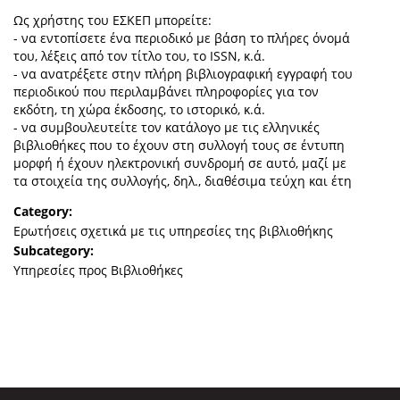
Ως χρήστης του ΕΣΚΕΠ μπορείτε:
Organisational Structure
- να εντοπίσετε ένα περιοδικό με βάση το πλήρες όνομά
EKT Tenders
του, λέξεις από τον τίτλο του, το ISSN, κ.ά.
- να ανατρέξετε στην πλήρη βιβλιογραφική εγγραφή του
EKT Websites
περιοδικού που περιλαμβάνει πληροφορίες για τον
εκδότη, τη χώρα έκδοσης, το ιστορικό, κ.ά.
Projects
- να συμβουλευτείτε τον κατάλογο με τις ελληνικές
βιβλιοθήκες που το έχουν στη συλλογή τους σε έντυπη
Services
μορφή ή έχουν ηλεκτρονική συνδρομή σε αυτό, μαζί με
τα στοιχεία της συλλογής, δηλ., διαθέσιμα τεύχη και έτη
Publications
Category:
Ερωτήσεις σχετικά με τις υπηρεσίες της βιβλιοθήκης
Annual Reports
Subcategory:
Υπηρεσίες προς Βιβλιοθήκες
Publications for R&D Metrics & Indicators
Publications for Libraries
Informational Publications
News & Information