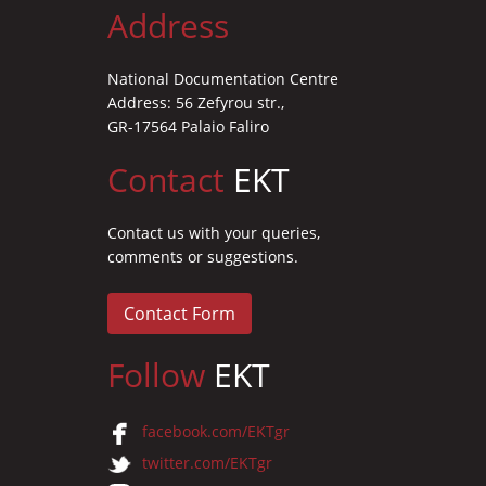
Address
News
Events
National Documentation Centre
Address: 56 Zefyrou str.,
Press Centre
GR-17564 Palaio Faliro
"Innovation, Research & Technology" magazine
Contact
EKT
Contact
Contact us with your queries,
comments or suggestions.
Helpdesks
Telephone & email Directory
Contact Form
Access to EKT
Follow
EKT
facebook.com/EKTgr
twitter.com/EKTgr