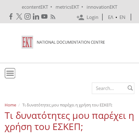
Skip to main content
•
•
econtentEKT
metricsEKT
innovationEKT
Login
ΕΛ
•
EN
EKT
Search form
Mission & Vision
Home
Τι δυνατότητες μου παρέχει η χρήση του ΕΣΚΕΠ;
Τι δυνατότητες μου παρέχει η
Policies
χρήση του ΕΣΚΕΠ;
History
e-Infrastructure