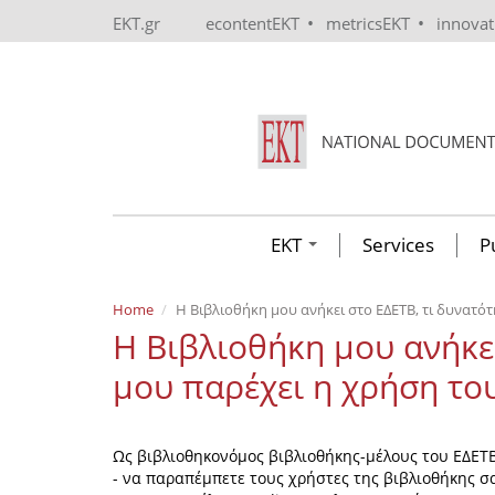
Skip to main content
•
•
EKT.gr
econtentEKT
metricsEKT
innova
EKT
Services
P
Home
Η Βιβλιοθήκη μου ανήκει στο ΕΔΕΤΒ, τι δυνατότ
Η Βιβλιοθήκη μου ανήκει
μου παρέχει η χρήση το
Ως βιβλιοθηκονόμος βιβλιοθήκης-μέλους του ΕΔΕΤΒ
- να παραπέμπετε τους χρήστες της βιβλιοθήκης σα