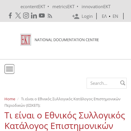
Skip to main content
•
•
econtentEKT
metricsEKT
innovationEKT
Login
ΕΛ
•
EN
EKT
Search form
Mission & Vision
Home
Τι είναι ο Εθνικός Συλλογικός Κατάλογος Επιστημονικών
Περιοδικών (ΕΣΚΕΠ);
Policies
Τι είναι ο Εθνικός Συλλογικός
History
Κατάλογος Επιστημονικών
e-Infrastructure