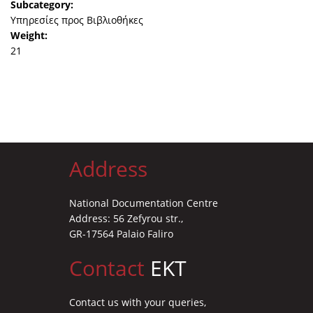
Subcategory:
Υπηρεσίες προς Βιβλιοθήκες
News
Weight:
Events
21
Press Centre
"Innovation, Research & Technology" magazine
Contact
Address
Helpdesks
Telephone & email Directory
National Documentation Centre
Address: 56 Zefyrou str.,
Access to EKT
GR-17564 Palaio Faliro
Contact
EKT
Contact us with your queries,