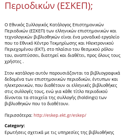
Περιοδικών (ΕΣΚΕΠ);
Organisational Structure
EKT Tenders
Ο Εθνικός Συλλογικός Κατάλογος Επιστημονικών
EKT Websites
Περιοδικών (ΕΣΚΕΠ) των ελληνικών επιστημονικών και
τεχνολογικών βιβλιοθηκών είναι ένα μοναδικό εργαλείο
Projects
που το Εθνικό Κέντρο Τεκμηρίωσης και Ηλεκτρονικού
Περιεχομένου (ΕΚΤ), στο πλαίσιο του θεσμικού ρόλου
Services
του, αναπτύσσει, διατηρεί και διαθέτει, προς όλους τους
χρήστες .
Publications
Στον κατάλογο αυτόν παρουσιάζονται τα βιβλιογραφικά
δεδομένα των επιστημονικών περιοδικών, έντυπων και
Annual Reports
ηλεκτρονικών, που διαθέτουν οι ελληνικές βιβλιοθήκες
στις συλλογές τους, ενώ για κάθε τίτλο περιοδικού
Publications for R&D Metrics & Indicators
δίνονται τα στοιχεία της συλλογής (holdings) των
βιβλιοθηκών που το διαθέτουν.
Publications for Libraries
Informational Publications
Περισσότερα:
http://eskep.ekt.gr/eskep/
Category:
News & Information
Ερωτήσεις σχετικά με τις υπηρεσίες της βιβλιοθήκης