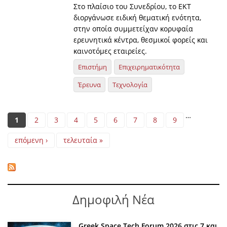
Στο πλαίσιο του Συνεδρίου, το ΕΚΤ
διοργάνωσε ειδική θεματική ενότητα,
στην οποία συμμετείχαν κορυφαία
ερευνητικά κέντρα, θεσμικοί φορείς και
καινοτόμες εταιρείες.
Επιστήμη
Επιχειρηματικότητα
Έρευνα
Τεχνολογία
Pages
…
1
2
3
4
5
6
7
8
9
επόμενη ›
τελευταία »
Δημοφιλή Νέα
Greek Space Tech Forum 2026 στις 7 και