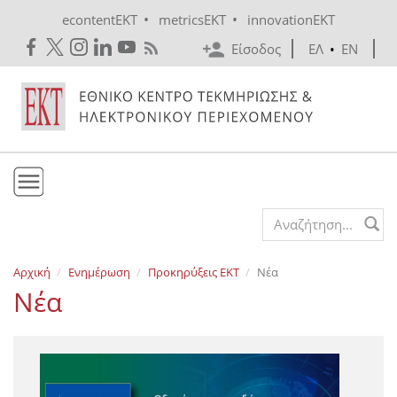
Skip to main content
•
•
econtentEKT
metricsEKT
innovationEKT
Είσοδος
ΕΛ
•
EN
Το ΕΚΤ
Search form
Υπηρεσίες
Αρχική
Ενημέρωση
Προκηρύξεις EKT
Νέα
Εκδόσεις
Νέα
Ενημέρωση
Επικοινωνία