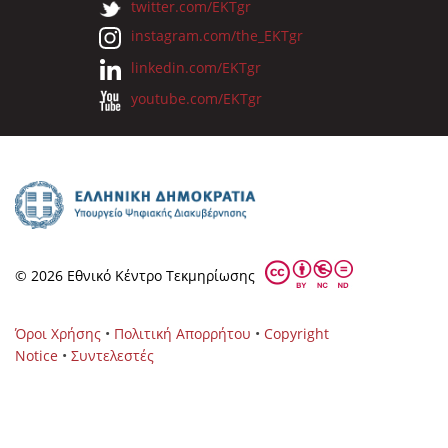
twitter.com/EKTgr
instagram.com/the_EKTgr
linkedin.com/EKTgr
youtube.com/EKTgr
© 2026 Eθνικό Κέντρο Τεκμηρίωσης
Όροι Χρήσης
•
Πολιτική Απορρήτου
•
Copyright
Notice
•
Συντελεστές