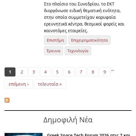
Στο πλαίσιο του Συνεδρίου, το ΕΚΤ
διοργάνωσε ειδική θεματική ενότητα,
στην οποία συμμετείχαν κορυφαία
ερευνητικά κέντρα, θεσμικοί φορείς και
καινοτόμες εταιρείες.
Επιστήμη
Επιχειρηματικότητα
Έρευνα
Τεχνολογία
Pages
…
1
2
3
4
5
6
7
8
9
επόμενη ›
τελευταία »
Δημοφιλή Νέα
Greek Space Tech Forum 2026 στις 7 και