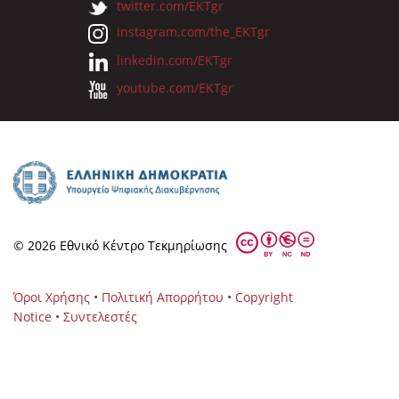
twitter.com/EKTgr
instagram.com/the_EKTgr
linkedin.com/EKTgr
youtube.com/EKTgr
© 2026 Eθνικό Κέντρο Τεκμηρίωσης
Όροι Χρήσης
•
Πολιτική Απορρήτου
•
Copyright
Notice
•
Συντελεστές