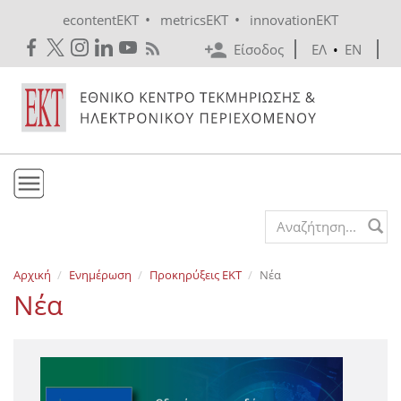
Skip to main content
•
•
econtentEKT
metricsEKT
innovationEKT
Είσοδος
ΕΛ
•
EN
Το ΕΚΤ
Search form
Υπηρεσίες
Αρχική
Ενημέρωση
Προκηρύξεις EKT
Νέα
Εκδόσεις
Νέα
Ενημέρωση
Επικοινωνία