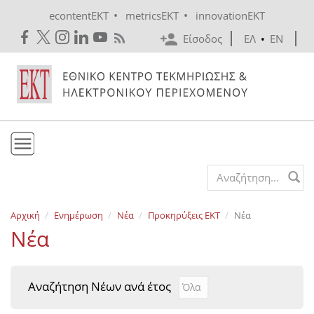
Skip to main content
•
•
econtentEKT
metricsEKT
innovationEKT
Είσοδος
ΕΛ
•
EN
Το ΕΚΤ
Search form
Υπηρεσίες
Αρχική
Ενημέρωση
Νέα
Προκηρύξεις EKT
Νέα
Εκδόσεις
Νέα
Ενημέρωση
Επικοινωνία
Αναζήτηση Νέων ανά έτος
Αναζήτηση Νέων ανά έτ
Year