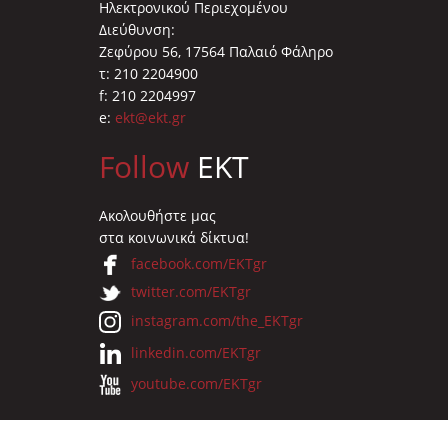
Ηλεκτρονικού Περιεχομένου
Διεύθυνση:
Ζεφύρου 56, 17564 Παλαιό Φάληρο
τ: 210 2204900
f: 210 2204997
e:
ekt@ekt.gr
Follow
EKT
Ακολουθήστε μας
στα κοινωνικά δίκτυα!
facebook.com/EKTgr
twitter.com/EKTgr
instagram.com/the_EKTgr
linkedin.com/EKTgr
youtube.com/EKTgr