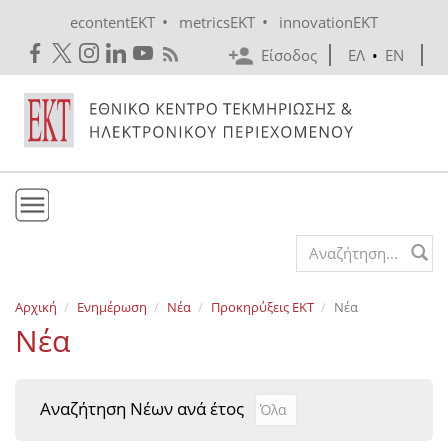
Skip to main content
•
•
econtentEKT
metricsEKT
innovationEKT
Είσοδος
ΕΛ
•
EN
Το ΕΚΤ
Search form
Υπηρεσίες
Αρχική
Ενημέρωση
Νέα
Προκηρύξεις EKT
Νέα
Εκδόσεις
Νέα
Ενημέρωση
Επικοινωνία
Αναζήτηση Νέων ανά έτος
Αναζήτηση Νέων ανά έτ
Year