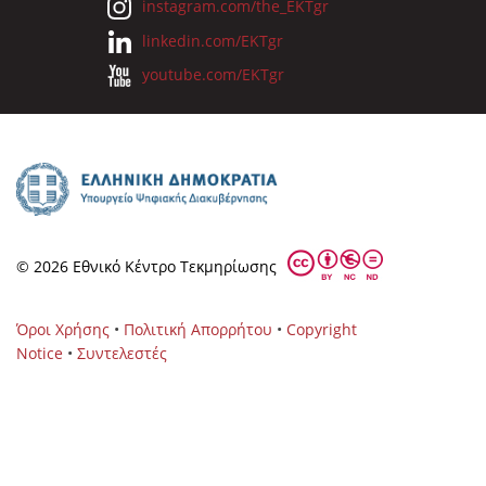
instagram.com/the_EKTgr
linkedin.com/EKTgr
youtube.com/EKTgr
© 2026 Eθνικό Κέντρο Τεκμηρίωσης
Όροι Χρήσης
•
Πολιτική Απορρήτου
•
Copyright
Notice
•
Συντελεστές