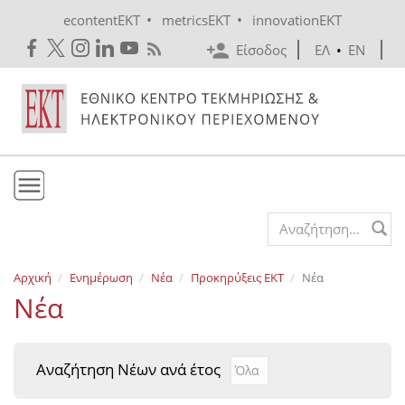
Skip to main content
•
•
econtentEKT
metricsEKT
innovationEKT
Είσοδος
ΕΛ
•
EN
Το ΕΚΤ
Search form
Υπηρεσίες
Αρχική
Ενημέρωση
Νέα
Προκηρύξεις EKT
Νέα
Εκδόσεις
Νέα
Ενημέρωση
Επικοινωνία
Αναζήτηση Νέων ανά έτος
Αναζήτηση Νέων ανά έτ
Year