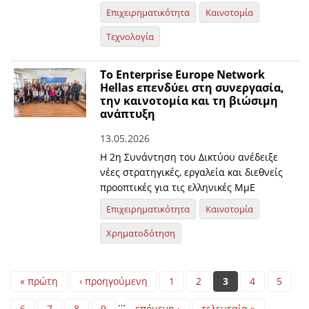
Επιχειρηματικότητα
Καινοτομία
Τεχνολογία
Το Enterprise Europe Network
Hellas επενδύει στη συνεργασία,
την καινοτομία και τη βιώσιμη
ανάπτυξη
13.05.2026
Η 2η Συνάντηση του Δικτύου ανέδειξε
νέες στρατηγικές, εργαλεία και διεθνείς
προοπτικές για τις ελληνικές ΜμΕ
Επιχειρηματικότητα
Καινοτομία
Χρηματοδότηση
Pages
« πρώτη
‹ προηγούμενη
1
2
3
4
5
…
6
7
8
9
επόμενη ›
τελευταία »