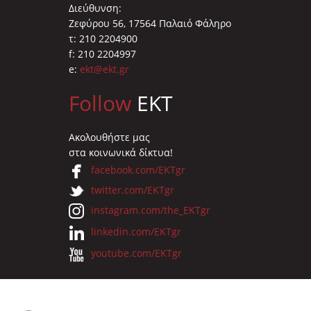
Διεύθυνση:
Ζεφύρου 56, 17564 Παλαιό Φάληρο
τ: 210 2204900
f: 210 2204997
e:
ekt@ekt.gr
Follow
EKT
Ακολουθήστε μας
στα κοινωνικά δίκτυα!
facebook.com/EKTgr
twitter.com/EKTgr
instagram.com/the_EKTgr
linkedin.com/EKTgr
youtube.com/EKTgr