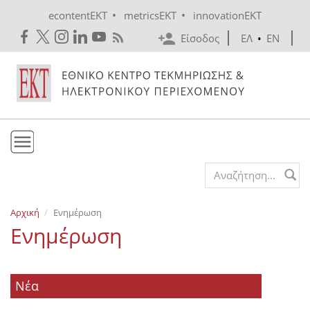
Skip to main content
•
•
econtentEKT
metricsEKT
innovationEKT
Είσοδος
ΕΛ
•
EN
Το ΕΚΤ
Search form
Υπηρεσίες
Αρχική
Ενημέρωση
Εκδόσεις
Ενημέρωση
Ενημέρωση
Επικοινωνία
Νέα